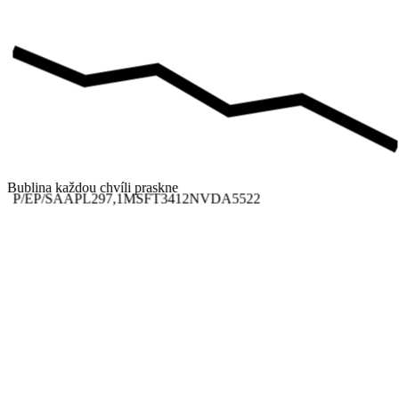
Bublina každou chvíli praskne
P/E
P/S
AAPL
29
7,1
MSFT
34
12
NVDA
55
22