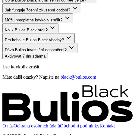
Co je Bulios Black a čím se liší od free verze?
Jak funguje 7denní zkušební období?
Můžu předplatné kdykoliv zrušit?
Kolik Bulios Black stojí?
Pro koho je Bulios Black vhodný?
Dává Bulios investiční doporučení?
Aktivovat 7 dní zdarma
Lze kdykoliv zrušit
Máte další otázky? Napište na
black@bulios.com
O nás
Ochrana osobních údajů
Obchodní podmínky
Kontakt