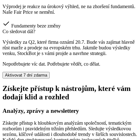
Výprodej je reakce na úrokový výhled, ne na zhoršení fundamentů.
Naše Fair Price se nemění.
Fundamenty beze změny
Co sledovat dál?
Výsledky za Q2, které firma oznámí 20.7. Bude vás zajímat hlavně
růst marže a prodeje na evropském trhu. Jakmile budou výsledky
venku, StockBot je s vámi projde a navrhne strategii.
Nepotřebujete víc dat. Potřebujete vědět, co dělat.
Aktivovat 7 dní zdarma
Získejte přístup k nástrojům, které vám
dodají klid a rozhled
Analýzy, zprávy a newslettery
Získejte přístup k hloubkovým analýzám společností, tematickým
rozborům i pravidelným tržním přehledům. Sledujte výsledkovou
sezónu, klíčové události i dlouhodobé trendy v širších souvislostech.
Každý den strukturovaný kontext místo izolovaných titulků.