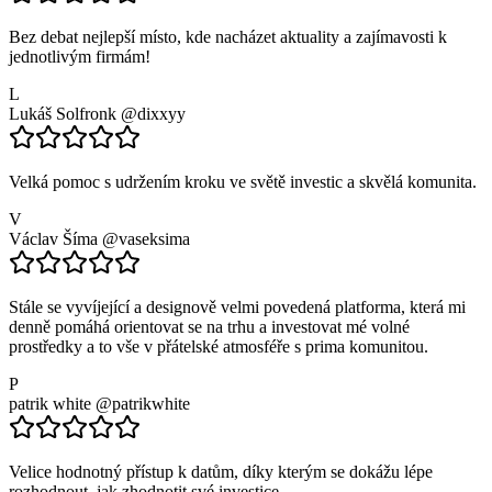
Bez debat nejlepší místo, kde nacházet aktuality a zajímavosti k
jednotlivým firmám!
L
Lukáš Solfronk
@dixxyy
Velká pomoc s udržením kroku ve světě investic a skvělá komunita.
V
Václav Šíma
@vaseksima
Stále se vyvíjející a designově velmi povedená platforma, která mi
denně pomáhá orientovat se na trhu a investovat mé volné
prostředky a to vše v přátelské atmosféře s prima komunitou.
P
patrik white
@patrikwhite
Velice hodnotný přístup k datům, díky kterým se dokážu lépe
rozhodnout, jak zhodnotit své investice.