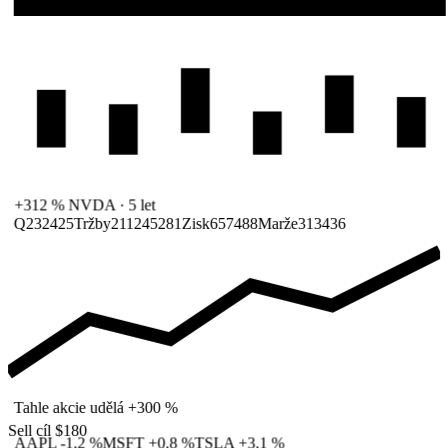
+312 %
NVDA · 5 let
Q
23
24
25
Tržby
211
245
281
Zisk
65
74
88
Marže
31
34
36
Tahle akcie udělá +300 %
Sell
cíl $180
AAPL
-1,2 %
MSFT
+0,8 %
TSLA
+3,1 %