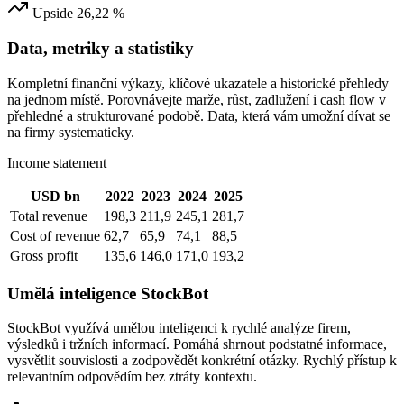
Upside 26,22 %
Data, metriky a statistiky
Kompletní finanční výkazy, klíčové ukazatele a historické přehledy
na jednom místě. Porovnávejte marže, růst, zadlužení i cash flow v
přehledné a strukturované podobě. Data, která vám umožní dívat se
na firmy systematicky.
Income statement
USD bn
2022
2023
2024
2025
Total revenue
198,3
211,9
245,1
281,7
Cost of revenue
62,7
65,9
74,1
88,5
Gross profit
135,6
146,0
171,0
193,2
Umělá inteligence StockBot
StockBot využívá umělou inteligenci k rychlé analýze firem,
výsledků i tržních informací. Pomáhá shrnout podstatné informace,
vysvětlit souvislosti a zodpovědět konkrétní otázky. Rychlý přístup k
relevantním odpovědím bez ztráty kontextu.