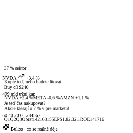
37 %
sektor
NVDA
+3,4 %
Kupte teď, nebo budete litovat
Buy
cíl $240
499 mld
tržní kap.
NVDA
+2,4 %
META
-0,6 %
AMZN
+1,1 %
Je teď čas nakupovat?
Akcie klesají o 7 % v pre marketu!
60
40
20
0
1
2
3
4
5
6
7
Q1
Q2
Q3
Obrat
142
168
155
EPS
1,8
2,3
2,1
ROE
14
17
16
Bulios · co se reálně děje