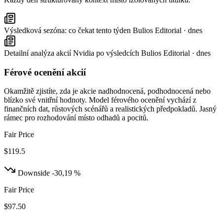
Výsledková sezóna: co čekat tento týden
Bulios Editorial · dnes
Detailní analýza akcií Nvidia po výsledcích
Bulios Editorial · dnes
Férové ocenění akcií
Okamžitě zjistíte, zda je akcie nadhodnocená, podhodnocená nebo
blízko své vnitřní hodnoty. Model férového ocenění vychází z
finančních dat, růstových scénářů a realistických předpokladů. Jasný
rámec pro rozhodování místo odhadů a pocitů.
Fair Price
$119.5
Downside -30,19 %
Fair Price
$97.50