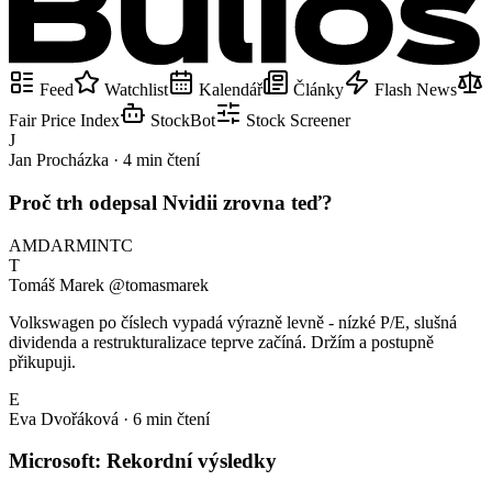
Feed
Watchlist
Kalendář
Články
Flash News
Fair Price Index
StockBot
Stock Screener
J
Jan Procházka · 4 min čtení
Proč trh odepsal Nvidii zrovna teď?
AMD
ARM
INTC
T
Tomáš Marek
@tomasmarek
Volkswagen po číslech vypadá výrazně levně - nízké P/E, slušná
dividenda a restrukturalizace teprve začíná. Držím a postupně
přikupuji.
E
Eva Dvořáková · 6 min čtení
Microsoft: Rekordní výsledky