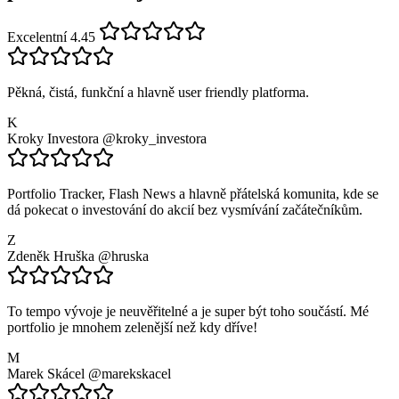
Excelentní 4.45
Pěkná, čistá, funkční a hlavně user friendly platforma.
K
Kroky Investora
@kroky_investora
Portfolio Tracker, Flash News a hlavně přátelská komunita, kde se
dá pokecat o investování do akcií bez vysmívání začátečníkům.
Z
Zdeněk Hruška
@hruska
To tempo vývoje je neuvěřitelné a je super být toho součástí. Mé
portfolio je mnohem zelenější než kdy dříve!
M
Marek Skácel
@marekskacel