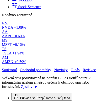
StockBot
Stock Screener
Nedávno zobrazené
NV
NVDA
+1.09%
AA
AAPL
+0.60%
MS
MSFT
+0.16%
TS
TSLA
+1.94%
AM
AMZN
+0.59%
Soukromí
·
Obchodní podmínky
·
Novinky
·
O nás
·
Redakce
Veškerá data poskytovaná na portálu Bulios slouží pouze k
informačním účelům a nejsou určena k obchodování nebo
investování.
Zjistit více
Přihlásit se
Přizpůsobte si svůj feed