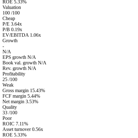
ROE
5.33%
Valuation
100
/100
Cheap
P/E
3.64x
P/B
0.19x
EV/EBITDA
1.06x
Growth
-
N/A
EPS growth
N/A
Book val. growth
N/A
Rev. growth
N/A
Profitability
25
/100
Weak
Gross margin
15.43%
FCF margin
5.44%
Net margin
3.53%
Quality
33
/100
Poor
ROIC
7.11%
Asset turnover
0.56x
ROE
5.33%