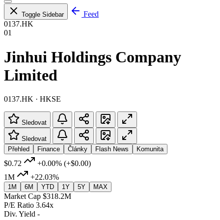
Feed
Toggle Sidebar
0137.HK
01
Jinhui Holdings Company
Limited
0137.HK · HKSE
Sledovat
Sledovat
Přehled
Finance
Články
Flash News
Komunita
$0.72
+0.00%
(+$0.00)
1M
+22.03%
1M
6M
YTD
1Y
5Y
MAX
Market Cap
$318.2M
P/E Ratio
3.64x
Div. Yield
-