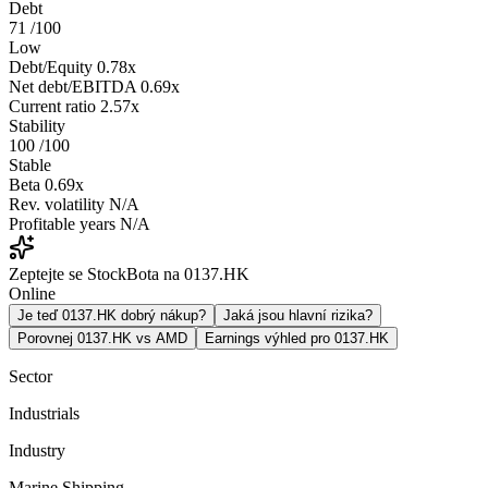
Debt
71
/100
Low
Debt/Equity
0.78x
Net debt/EBITDA
0.69x
Current ratio
2.57x
Stability
100
/100
Stable
Beta
0.69x
Rev. volatility
N/A
Profitable years
N/A
Zeptejte se StockBota na 0137.HK
Online
Je teď 0137.HK dobrý nákup?
Jaká jsou hlavní rizika?
Porovnej 0137.HK vs AMD
Earnings výhled pro 0137.HK
Sector
Industrials
Industry
Marine Shipping