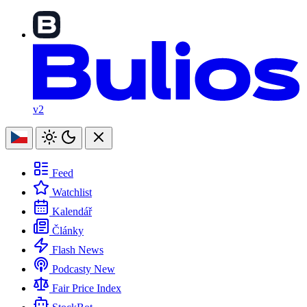
v2
Feed
Watchlist
Kalendář
Články
Flash News
Podcasty
New
Fair Price Index