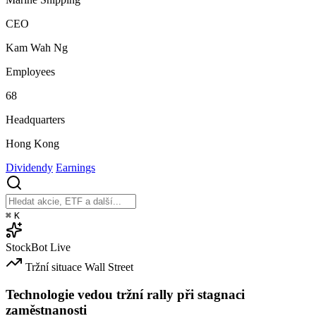
CEO
Kam Wah Ng
Employees
68
Headquarters
Hong Kong
Dividendy
Earnings
⌘
K
StockBot
Live
Tržní situace
Wall Street
Technologie vedou tržní rally při stagnaci
zaměstnanosti