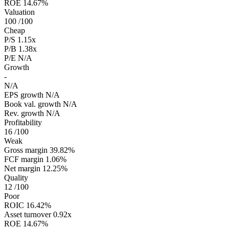
ROE
14.67%
Valuation
100
/100
Cheap
P/S
1.15x
P/B
1.38x
P/E
N/A
Growth
-
N/A
EPS growth
N/A
Book val. growth
N/A
Rev. growth
N/A
Profitability
16
/100
Weak
Gross margin
39.82%
FCF margin
1.06%
Net margin
12.25%
Quality
12
/100
Poor
ROIC
16.42%
Asset turnover
0.92x
ROE
14.67%