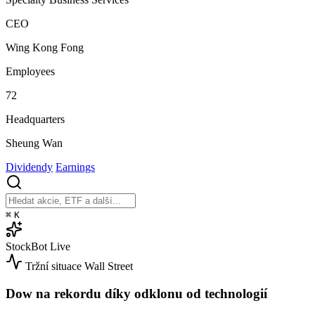
CEO
Wing Kong Fong
Employees
72
Headquarters
Sheung Wan
Dividendy
Earnings
⌘
K
StockBot
Live
Tržní situace
Wall Street
Dow na rekordu díky odklonu od technologií