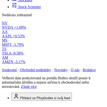
StockBot
Stock Screener
Nedávno zobrazené
NV
NVDA
+1.09%
AA
AAPL
+0.53%
MS
MSFT
-1.79%
TS
TSLA
-0.58%
AM
AMZN
-3.17%
Soukromí
·
Obchodní podmínky
·
Novinky
·
O nás
·
Redakce
Veškerá data poskytovaná na portálu Bulios slouží pouze k
informačním účelům a nejsou určena k obchodování nebo
investování.
Zjistit více
Přihlásit se
Přizpůsobte si svůj feed