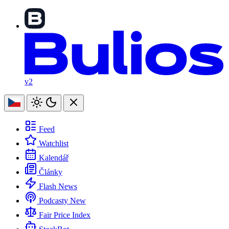
v2
Feed
Watchlist
Kalendář
Články
Flash News
Podcasty
New
Fair Price Index