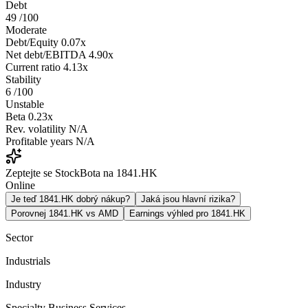
Debt
49
/100
Moderate
Debt/Equity
0.07x
Net debt/EBITDA
4.90x
Current ratio
4.13x
Stability
6
/100
Unstable
Beta
0.23x
Rev. volatility
N/A
Profitable years
N/A
Zeptejte se StockBota na 1841.HK
Online
Je teď 1841.HK dobrý nákup?
Jaká jsou hlavní rizika?
Porovnej 1841.HK vs AMD
Earnings výhled pro 1841.HK
Sector
Industrials
Industry
Specialty Business Services