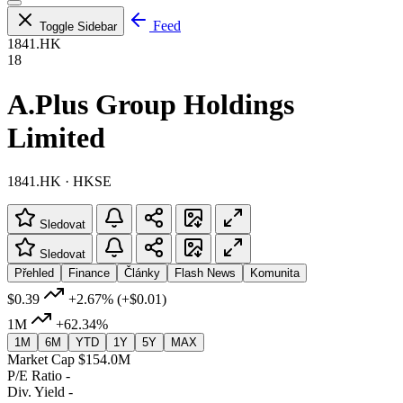
Feed
Toggle Sidebar
1841.HK
18
A.Plus Group Holdings
Limited
1841.HK · HKSE
Sledovat
Sledovat
Přehled
Finance
Články
Flash News
Komunita
$0.39
+2.67%
(+$0.01)
1M
+62.34%
1M
6M
YTD
1Y
5Y
MAX
Market Cap
$154.0M
P/E Ratio
-
Div. Yield
-