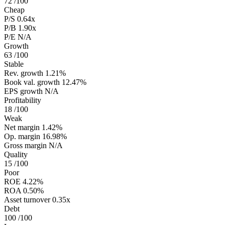
72
/100
Cheap
P/S
0.64x
P/B
1.90x
P/E
N/A
Growth
63
/100
Stable
Rev. growth
1.21%
Book val. growth
12.47%
EPS growth
N/A
Profitability
18
/100
Weak
Net margin
1.42%
Op. margin
16.98%
Gross margin
N/A
Quality
15
/100
Poor
ROE
4.22%
ROA
0.50%
Asset turnover
0.35x
Debt
100
/100