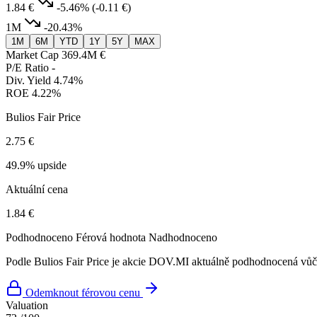
1.84 €
-5.46%
(-0.11 €)
1M
-20.43%
1M
6M
YTD
1Y
5Y
MAX
Market Cap
369.4M €
P/E Ratio
-
Div. Yield
4.74%
ROE
4.22%
Bulios Fair Price
2.75 €
49.9% upside
Aktuální cena
1.84 €
Podhodnoceno
Férová hodnota
Nadhodnoceno
Podle Bulios Fair Price je akcie DOV.MI aktuálně podhodnocená vůči
Odemknout férovou cenu
Valuation