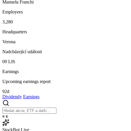
Manuela Franchi
Employees
3,280
Headquarters
Verona
Nadcházející události
09
LIS
Earnings
Upcoming earnings report
92d
Dividendy
Earnings
⌘
K
StockBot
Live