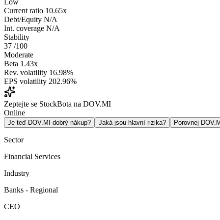
Low
Current ratio
10.65x
Debt/Equity
N/A
Int. coverage
N/A
Stability
37
/100
Moderate
Beta
1.43x
Rev. volatility
16.98%
EPS volatility
202.96%
Zeptejte se StockBota na DOV.MI
Online
Je teď DOV.MI dobrý nákup?
Jaká jsou hlavní rizika?
Porovnej DOV.
Sector
Financial Services
Industry
Banks - Regional
CEO