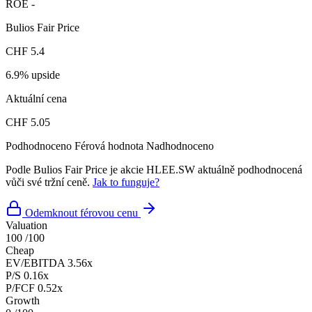
ROE
-
Bulios Fair Price
CHF 5.4
6.9% upside
Aktuální cena
CHF 5.05
Podhodnoceno
Férová hodnota
Nadhodnoceno
Podle Bulios Fair Price je akcie HLEE.SW aktuálně podhodnocená
vůči své tržní ceně.
Jak to funguje?
Odemknout férovou cenu
Valuation
100
/100
Cheap
EV/EBITDA
3.56x
P/S
0.16x
P/FCF
0.52x
Growth