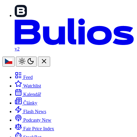
v2
Feed
Watchlist
Kalendář
Články
Flash News
Podcasty
New
Fair Price Index