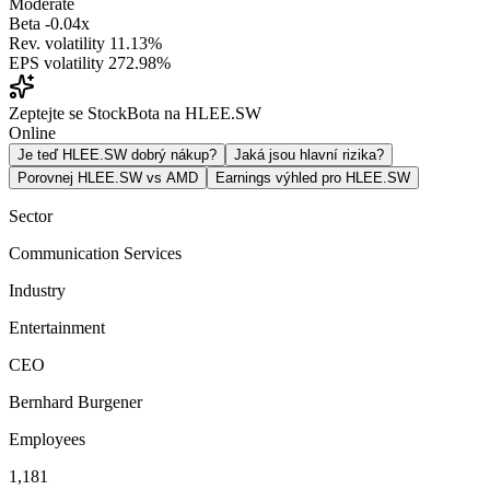
Moderate
Beta
-0.04x
Rev. volatility
11.13%
EPS volatility
272.98%
Zeptejte se StockBota na HLEE.SW
Online
Je teď HLEE.SW dobrý nákup?
Jaká jsou hlavní rizika?
Porovnej HLEE.SW vs AMD
Earnings výhled pro HLEE.SW
Sector
Communication Services
Industry
Entertainment
CEO
Bernhard Burgener
Employees
1,181