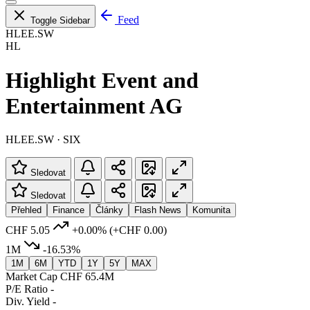
Feed
Toggle Sidebar
HLEE.SW
HL
Highlight Event and
Entertainment AG
HLEE.SW · SIX
Sledovat
Sledovat
Přehled
Finance
Články
Flash News
Komunita
CHF 5.05
+0.00%
(+CHF 0.00)
1M
-16.53%
1M
6M
YTD
1Y
5Y
MAX
Market Cap
CHF 65.4M
P/E Ratio
-
Div. Yield
-