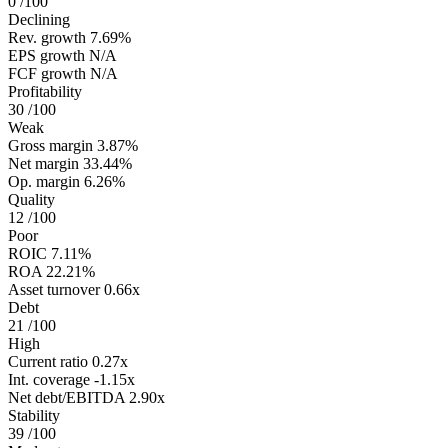
0
/100
Declining
Rev. growth
7.69%
EPS growth
N/A
FCF growth
N/A
Profitability
30
/100
Weak
Gross margin
3.87%
Net margin
33.44%
Op. margin
6.26%
Quality
12
/100
Poor
ROIC
7.11%
ROA
22.21%
Asset turnover
0.66x
Debt
21
/100
High
Current ratio
0.27x
Int. coverage
-1.15x
Net debt/EBITDA
2.90x
Stability
39
/100