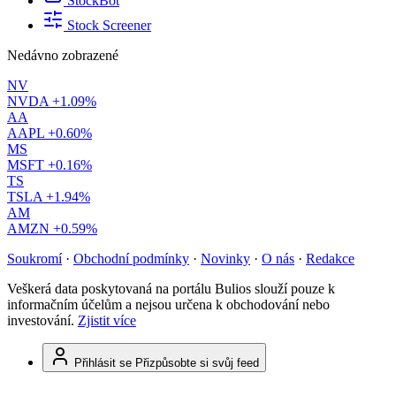
StockBot
Stock Screener
Nedávno zobrazené
NV
NVDA
+1.09%
AA
AAPL
+0.60%
MS
MSFT
+0.16%
TS
TSLA
+1.94%
AM
AMZN
+0.59%
Soukromí
·
Obchodní podmínky
·
Novinky
·
O nás
·
Redakce
Veškerá data poskytovaná na portálu Bulios slouží pouze k
informačním účelům a nejsou určena k obchodování nebo
investování.
Zjistit více
Přihlásit se
Přizpůsobte si svůj feed