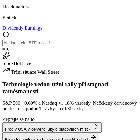
Headquarters
Pratteln
Dividendy
Earnings
⌘
K
StockBot
Live
Tržní situace
Wall Street
Technologie vedou tržní rally při stagnaci
zaměstnanosti
S&P 500
+0.60%
a Nasdaq
+1.18%
vzrostly. Nečekaný červencový
pokles míst podpořil sázky na nižší sazby.
Zeptejte se na to
Proč v USA v červenci ubylo pracovních míst?
Které technologické tituly dnes táhly Nasdaq?