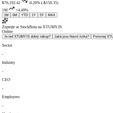
₺76,192.42
-0.20%
(-₺150.35)
1M
+4.49%
1M
6M
YTD
1Y
5Y
MAX
Zeptejte se StockBota na XTUMY.IS
Online
Je teď XTUMY.IS dobrý nákup?
Jaká jsou hlavní rizika?
Porovnej XT
Sector
-
Industry
-
CEO
-
Employees
-