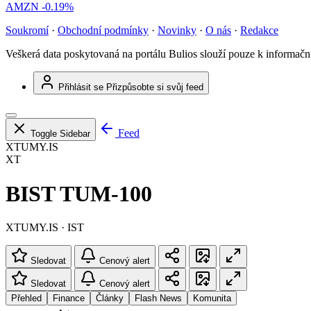
AMZN
-0.19%
Soukromí
·
Obchodní podmínky
·
Novinky
·
O nás
·
Redakce
Veškerá data poskytovaná na portálu Bulios slouží pouze k informač
Přihlásit se
Přizpůsobte si svůj feed
Feed
Toggle Sidebar
XTUMY.IS
XT
BIST TUM-100
XTUMY.IS · IST
Sledovat
Cenový alert
Sledovat
Cenový alert
Přehled
Finance
Články
Flash News
Komunita