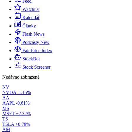
Feed
Watchlist
Kalendář
Články
Flash News
Podcasty
New
Fair Price Index
StockBot
Stock Screener
Nedávno zobrazené
NV
NVDA
-1.15%
AA
AAPL
-0.61%
MS
MSFT
+2.32%
TS
TSLA
+0.78%
AM