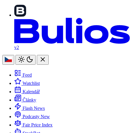
v2
Feed
Watchlist
Kalendář
Články
Flash News
Podcasty
New
Fair Price Index