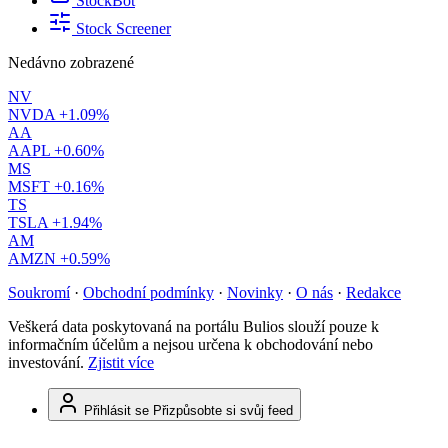
StockBot
Stock Screener
Nedávno zobrazené
NV
NVDA
+1.09%
AA
AAPL
+0.60%
MS
MSFT
+0.16%
TS
TSLA
+1.94%
AM
AMZN
+0.59%
Soukromí
·
Obchodní podmínky
·
Novinky
·
O nás
·
Redakce
Veškerá data poskytovaná na portálu Bulios slouží pouze k
informačním účelům a nejsou určena k obchodování nebo
investování.
Zjistit více
Přihlásit se
Přizpůsobte si svůj feed