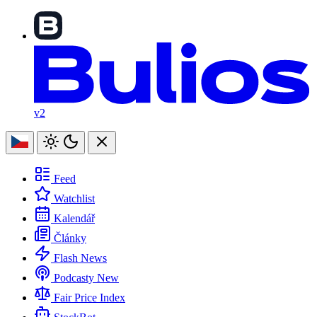
v2
Feed
Watchlist
Kalendář
Články
Flash News
Podcasty
New
Fair Price Index