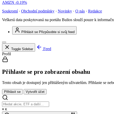
AMZN
-0.19%
Soukromí
·
Obchodní podmínky
·
Novinky
·
O nás
·
Redakce
Veškerá data poskytovaná na portálu Bulios slouží pouze k informač
Přihlásit se
Přizpůsobte si svůj feed
Feed
Toggle Sidebar
Profil
Přihlaste se pro zobrazení obsahu
Tento obsah je dostupný jen přihlášeným uživatelům. Přihlaste se nebo 
Přihlásit se
Vytvořit účet
⌘
K