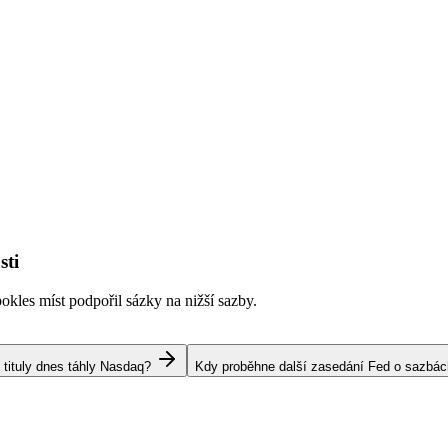
sti
kles míst podpořil sázky na nižší sazby.
 tituly dnes táhly Nasdaq?
Kdy proběhne další zasedání Fed o sazbá