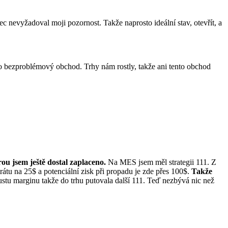
 nevyžadoval moji pozornost. Takže naprosto ideální stav, otevřít, a
sto bezproblémový obchod. Trhy nám rostly, takže ani tento obchod
rou jsem ještě dostal zaplaceno.
Na MES jsem měl strategii 111. Z
átu na 25$ a potenciální zisk při propadu je zde přes 100$.
Takže
stu marginu takže do trhu putovala další 111. Teď nezbývá nic než