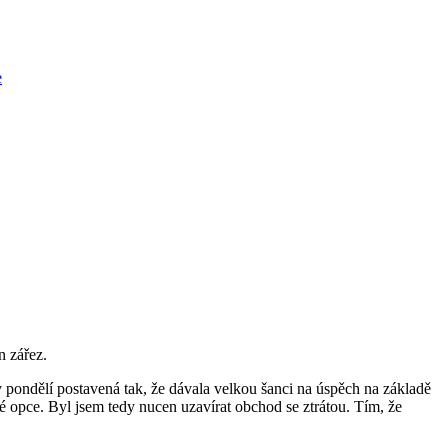
e
n zářez.
v pondělí postavená tak, že dávala velkou šanci na úspěch na základě
é opce. Byl jsem tedy nucen uzavírat obchod se ztrátou. Tím, že