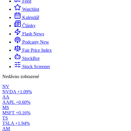
Feed
Watchlist
Kalendář
Články
Flash News
Podcasty
New
Fair Price Index
StockBot
Stock Screener
Nedávno zobrazené
NV
NVDA
+1.09%
AA
AAPL
+0.60%
MS
MSFT
+0.16%
TS
TSLA
+1.94%
AM