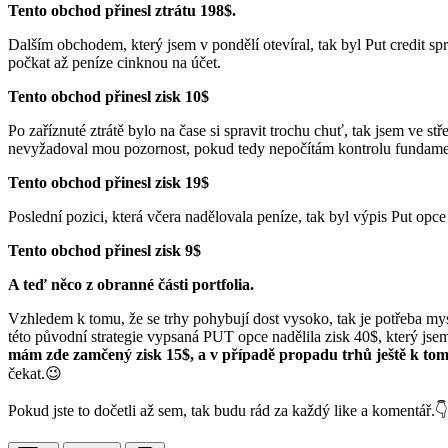
Tento obchod přinesl ztrátu 198$.
Dalším obchodem, který jsem v pondělí otevíral, tak byl Put credit s
počkat až peníze cinknou na účet.
Tento obchod přinesl zisk 10$
Po zaříznuté ztrátě bylo na čase si spravit trochu chuť, tak jsem ve stř
nevyžadoval mou pozornost, pokud tedy nepočítám kontrolu fundamen
Tento obchod přinesl zisk 19$
Poslední pozici, která včera nadělovala peníze, tak byl výpis Put opc
Tento obchod přinesl zisk 9$
A teď něco z obranné části portfolia.
Vzhledem k tomu, že se trhy pohybují dost vysoko, tak je potřeba mys
této původní strategie vypsaná PUT opce nadělila zisk 40$, který jse
mám zde zamčený zisk 15$, a v případě propadu trhů ještě k tom
čekat.😉
Pokud jste to dočetli až sem, tak budu rád za každý like a komentář.👇