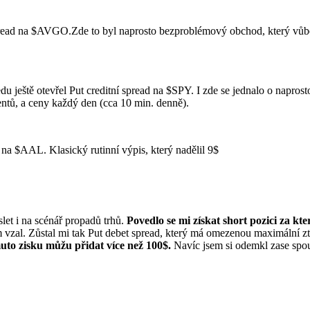
pread na
$AVGO
.Zde to byl naprosto bezproblémový obchod, který vůbec
edu ještě otevřel Put creditní spread na
$SPY
. I zde se jednalo o napro
tů, a ceny každý den (cca 10 min. denně).
e na
$AAL
. Klasický rutinní výpis, který nadělil 9$
let i na scénář propadů trhů.
Povedlo se mi získat short pozici za kte
m vzal. Zůstal mi tak Put debet spread, který má omezenou maximální ztr
uto zisku můžu přidat více než 100$.
Navíc jsem si odemkl zase spou