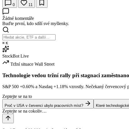
0
11
Žádné komentáře
Buďte první, kdo sdílí své myšlenky.
⌘
K
StockBot
Live
Tržní situace
Wall Street
Technologie vedou tržní rally při stagnaci zaměstnano
S&P 500
+0.60%
a Nasdaq
+1.18%
vzrostly. Nečekaný červencový po
Zeptejte se na to
Proč v USA v červenci ubylo pracovních míst?
Které technologické