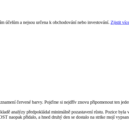
ním účelům a nejsou určena k obchodování nebo investování.
Zjistit víc
e znamení červené barvy. Pojďme si nejdřív znovu připomenout ten jede
ákladě analýzy předpokládal minimálně pozastavení růstu. Pozice byla 
OST
naopak přidalo, a hned druhý den se dostalo na strike mojí vypsan