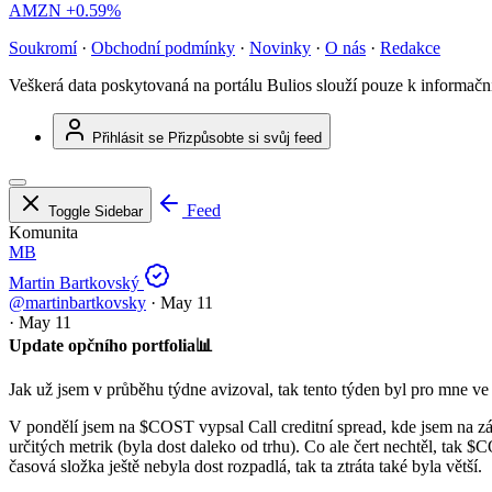
AMZN
+0.59%
Soukromí
·
Obchodní podmínky
·
Novinky
·
O nás
·
Redakce
Veškerá data poskytovaná na portálu Bulios slouží pouze k informač
Přihlásit se
Přizpůsobte si svůj feed
Feed
Toggle Sidebar
Komunita
MB
Martin Bartkovský
@martinbartkovsky
·
May 11
·
May 11
Update opčního portfolia📊
Jak už jsem v průběhu týdne avizoval, tak tento týden byl pro mne v
V pondělí jsem na
$COST
vypsal Call creditní spread, kde jsem na z
určitých metrik (byla dost daleko od trhu). Co ale čert nechtěl, tak
$C
časová složka ještě nebyla dost rozpadlá, tak ta ztráta také byla větší.