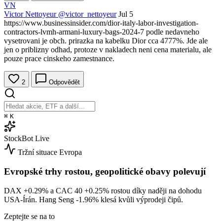
VN
Victor Nettoyeur
@victor_nettoyeur
Jul 5
https://www.businessinsider.com/dior-italy-labor-investigation-
contractors-lvmh-armani-luxury-bags-2024-7 podle nedavneho
vysetrovani je obch. prirazka na kabelku Dior cca 4777%. Jde ale
jen o priblizny odhad, protoze v nakladech neni cena materialu, ale
pouze prace cinskeho zamestnance.
2
Odpovědět
⌘
K
StockBot
Live
Tržní situace
Evropa
Evropské trhy rostou, geopolitické obavy polevují
DAX
+0.29%
a CAC 40
+0.25%
rostou díky naději na dohodu
USA-Írán. Hang Seng
-1.96%
klesá kvůli výprodeji čipů.
Zeptejte se na to