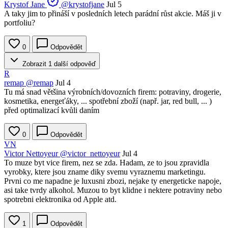
Krystof Jane
@krystofjane
Jul 5
A taky jim to přináší v posledních letech parádní růst akcie. Máš ji v
portfoliu?
0
Odpovědět
Zobrazit 1 další odpověď
R
remap
@remap
Jul 4
Tu má snad většina výrobních/dovozních firem: potraviny, drogerie,
kosmetika, energeťáky, ... spotřební zboží (např. jar, red bull, ... )
před optimalizací kvůli daním
0
Odpovědět
VN
Victor Nettoyeur
@victor_nettoyeur
Jul 4
To muze byt vice firem, nez se zda. Hadam, ze to jsou zpravidla
vyrobky, ktere jsou zname diky svemu vyraznemu marketingu.
Prvni co me napadne je luxusni zbozi, nejake ty energeticke napoje,
asi take tvrdy alkohol. Muzou to byt klidne i nektere potraviny nebo
spotrebni elektronika od Apple atd.
1
Odpovědět