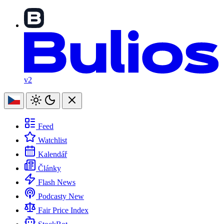
v2
Feed
Watchlist
Kalendář
Články
Flash News
Podcasty
New
Fair Price Index