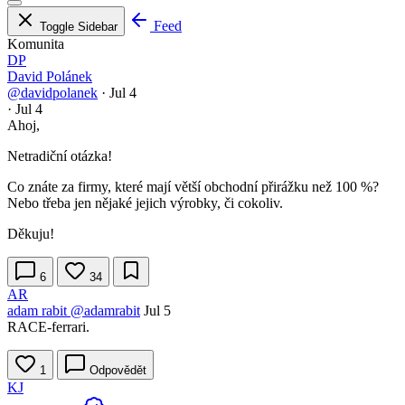
Feed
Toggle Sidebar
Komunita
DP
David Polánek
@davidpolanek
·
Jul 4
·
Jul 4
Ahoj,
Netradiční otázka!
Co znáte za firmy, které mají větší obchodní přirážku než 100 %?
Nebo třeba jen nějaké jejich výrobky, či cokoliv.
Děkuju!
6
34
AR
adam rabit
@adamrabit
Jul 5
RACE-ferrari.
1
Odpovědět
KJ