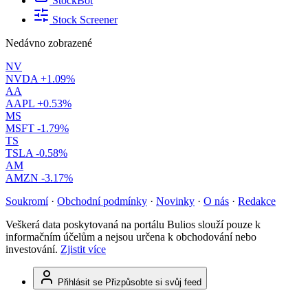
StockBot
Stock Screener
Nedávno zobrazené
NV
NVDA
+1.09%
AA
AAPL
+0.53%
MS
MSFT
-1.79%
TS
TSLA
-0.58%
AM
AMZN
-3.17%
Soukromí
·
Obchodní podmínky
·
Novinky
·
O nás
·
Redakce
Veškerá data poskytovaná na portálu Bulios slouží pouze k
informačním účelům a nejsou určena k obchodování nebo
investování.
Zjistit více
Přihlásit se
Přizpůsobte si svůj feed