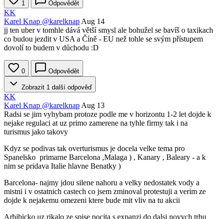
1
Odpovědět
KK
Karel Knap
@karelknap
Aug 14
jj ten uber v tomhle dává větší smysl ale bohužel se bavíš o taxikach
co budou jezdit v USA a Číně - EU než tohle se svým přístupem
dovolí to budem v důchodu :D
0
Odpovědět
Zobrazit 1 další odpověď
KK
Karel Knap
@karelknap
Aug 13
Radsi se jim vyhybam protoze podle me v horizontu 1-2 let dojde k
nejake regulaci at uz primo zamerene na tyhle firmy tak i na
turismus jako takovy
Kdyz se podivas tak overturismus je docela velke tema pro
Spanelsko primarne Barcelona ,Malaga ) , Kanary , Baleary - a k
nim se pridava Italie hlavne Benatky )
Barcelona- najmy jdou silene nahoru a velky nedostatek vody a
mistni i v ostatnich castech co jsem zminoval protestuji a verim ze
dojde k nejakemu omezeni ktere bude mit vliv na tu akcii
Arbibicko uz rikalo ze spise pocita s expanzi do dalsi novych trhu