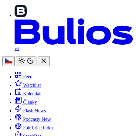
v2
Feed
Watchlist
Kalendář
Články
Flash News
Podcasty
New
Fair Price Index