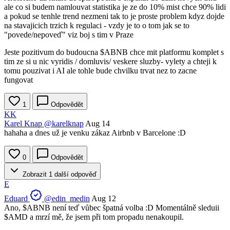
ale co si budem namlouvat statistika je ze do 10% mist chce 90% lidi
a pokud se tenhle trend nezmeni tak to je proste problem kdyz dojde
na stavajicich trzich k regulaci - vzdy je to o tom jak se to
"povede/nepoveď" viz boj s tim v Praze
Jeste pozitivum do budoucna
$ABNB
chce mit platformu komplet s
tim ze si u nic vyridis / domluvis/ veskere sluzby- vylety a chteji k
tomu pouzivat i AI ale tohle bude chvilku trvat nez to zacne
fungovat
1
Odpovědět
KK
Karel Knap
@karelknap
Aug 14
hahaha a dnes už je venku zákaz Airbnb v Barcelone :D
0
Odpovědět
Zobrazit 1 další odpověď
E
Eduard
@edin_medin
Aug 12
Ano,
$ABNB
není teď vůbec špatná volba :D Momentálně sleduii
$AMD
a mrzí mě, že jsem při tom propadu nenakoupil.