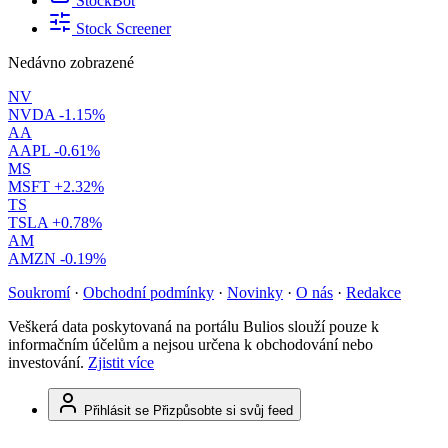
StockBot
Stock Screener
Nedávno zobrazené
NV
NVDA
-1.15%
AA
AAPL
-0.61%
MS
MSFT
+2.32%
TS
TSLA
+0.78%
AM
AMZN
-0.19%
Soukromí
·
Obchodní podmínky
·
Novinky
·
O nás
·
Redakce
Veškerá data poskytovaná na portálu Bulios slouží pouze k
informačním účelům a nejsou určena k obchodování nebo
investování.
Zjistit více
Přihlásit se
Přizpůsobte si svůj feed