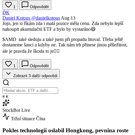
1
Odpovědět
DK
Daniel Kotous
@danielkotous
Aug 13
Jojo, jen si říkám zda i malá pozice měla cenu. Zda nebylo lepší
nakoupit akumulační ETF a bylo by vystaráno😄
$AMD
také sleduju a také jsem při propadu litoval. Třeba ještě
dostaneme šanci a kdyby ne. Tak nám trh přinese jinou příležitost,
ale je pravda že škoda to je🙍‍♂️
1
Odpovědět
Zobrazit 3 další odpovědi
⌘
K
StockBot
Live
Tržní situace
Čína
Pokles technologií oslabil Hongkong, pevnina roste