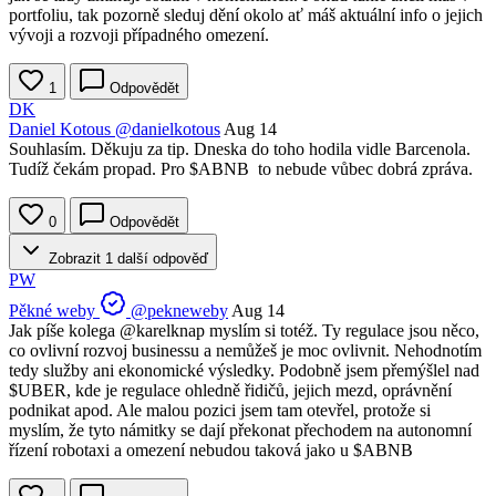
portfoliu, tak pozorně sleduj dění okolo ať máš aktuální info o jejich
vývoji a rozvoji případného omezení.
1
Odpovědět
DK
Daniel Kotous
@danielkotous
Aug 14
Souhlasím. Děkuju za tip. Dneska do toho hodila vidle Barcenola.
Tudíž čekám propad. Pro
$ABNB
to nebude vůbec dobrá zpráva.
0
Odpovědět
Zobrazit 1 další odpověď
PW
Pěkné weby
@pekneweby
Aug 14
Jak píše kolega
@karelknap
myslím si totéž. Ty regulace jsou něco,
co ovlivní rozvoj businessu a nemůžeš je moc ovlivnit. Nehodnotím
tedy služby ani ekonomické výsledky. Podobně jsem přemýšlel nad
$UBER
, kde je regulace ohledně řidičů, jejich mezd, oprávnění
podnikat apod. Ale malou pozici jsem tam otevřel, protože si
myslím, že tyto námitky se dají překonat přechodem na autonomní
řízení robotaxi a omezení nebudou taková jako u
$ABNB