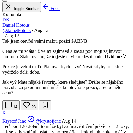
Feed
Toggle Sidebar
Komunita
DK
Daniel Kotous
@danielkotous
·
Aug 12
·
Aug 12
Tak jsem otevřel velmi malou pozici
$ABNB
Cena se mi zdála už velmi zajímavá a klesla pod mojí zajímavou
hodnotu. Stále myslím, že to ještě chvilku klesat bude. Uvidíme🤔
Pozice je velmi malá. Plánoval bych jí zvětšovat kdyby to takhle
vydrželo delší dobu.
Jak vy? Máte nějaké favority, které sledujete? Držíte se nějakého
pravidla za jakou minimální částku otevírate pozici, aby to mělo
cenu?
14
23
KJ
Krystof Jane
@krystofjane
Aug 14
Teď pod 120 dolarů to může být zajímavé držení právě na 1-2 roky,
jak se tady zmiňují ostatní v komentářích. Pokud tuhle akcii máš v