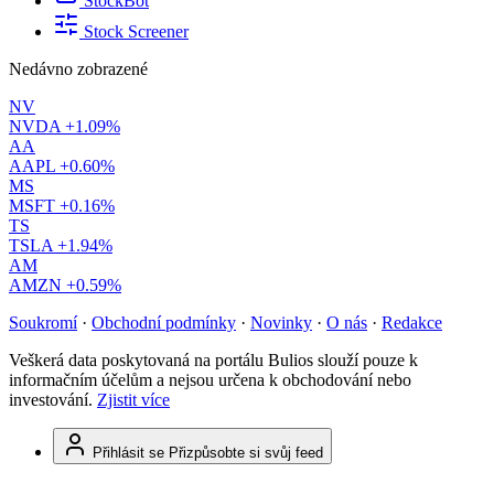
StockBot
Stock Screener
Nedávno zobrazené
NV
NVDA
+1.09%
AA
AAPL
+0.60%
MS
MSFT
+0.16%
TS
TSLA
+1.94%
AM
AMZN
+0.59%
Soukromí
·
Obchodní podmínky
·
Novinky
·
O nás
·
Redakce
Veškerá data poskytovaná na portálu Bulios slouží pouze k
informačním účelům a nejsou určena k obchodování nebo
investování.
Zjistit více
Přihlásit se
Přizpůsobte si svůj feed