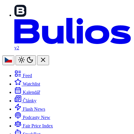
v2
Feed
Watchlist
Kalendář
Články
Flash News
Podcasty
New
Fair Price Index