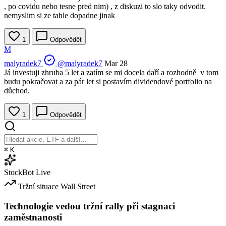
, po covidu nebo tesne pred nim) , z diskuzi to slo taky odvodit.
nemyslim si ze tahle dopadne jinak
1
Odpovědět
M
malyradek7
@malyradek7
Mar 28
Já investuji zhruba 5 let a zatím se mi docela daří a rozhodně v tom
budu pokračovat a za pár let si postavím dividendové portfolio na
důchod.
1
Odpovědět
⌘
K
StockBot
Live
Tržní situace
Wall Street
Technologie vedou tržní rally při stagnaci
zaměstnanosti