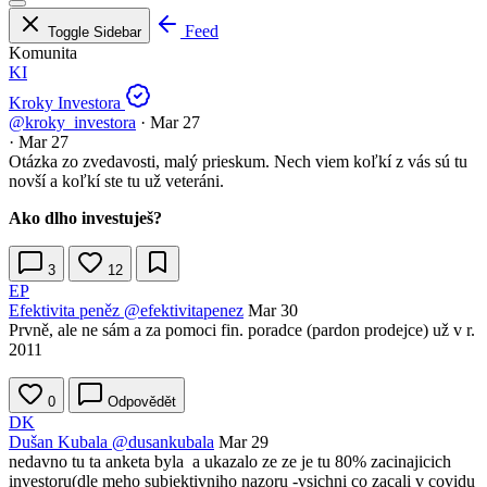
Feed
Toggle Sidebar
Komunita
KI
Kroky Investora
@kroky_investora
·
Mar 27
·
Mar 27
Otázka zo zvedavosti, malý prieskum. Nech viem koľkí z vás sú tu
novší a koľkí ste tu už veteráni.
Ako dlho investuješ?
3
12
EP
Efektivita peněz
@efektivitapenez
Mar 30
Prvně, ale ne sám a za pomoci fin. poradce (pardon prodejce) už v r.
2011
0
Odpovědět
DK
Dušan Kubala
@dusankubala
Mar 29
nedavno tu ta anketa byla a ukazalo ze ze je tu 80% zacinajicich
investoru(dle meho subjektivniho nazoru -vsichni co zacali v covidu