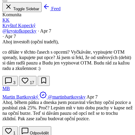
Feed
Toggle Sidebar
Komunita
KK
Kryštof Kopecký
@krystofkopecky
·
Apr 7
·
Apr 7
Ahoj investoři (opční tradeři),
co děláte v těchto časech s opcemi? Vyčkáváte, vypisujete OTM
spready, kupujete put opce? Já jsem si řekl, že od směrových (debit)
si dám radši pauzu a Budu jen vypisovat OTM. Budu rád za kažou
radu a zkušennost :)
3
17
MB
Martin Bartkovský
@martinbartkovsky
Apr 7
Ahoj, během pátku a dneska jsem pozaviral všechny opční pozice a
posbíral zisk 25%. Proč? Lepsim mít v tuto dobu prachy v kapse než
na opční burze. Teď si dávám pauzu od opcí než se to trochu
zklidní. Pak zase začnu budovat opční pozice.
1
Odpovědět