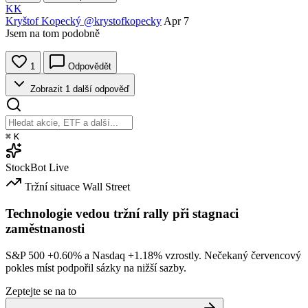
KK
Kryštof Kopecký
@krystofkopecky
Apr 7
Jsem na tom podobně
1
Odpovědět
Zobrazit 1 další odpověď
⌘
K
StockBot
Live
Tržní situace
Wall Street
Technologie vedou tržní rally při stagnaci
zaměstnanosti
S&P 500
+0.60%
a Nasdaq
+1.18%
vzrostly. Nečekaný červencový
pokles míst podpořil sázky na nižší sazby.
Zeptejte se na to