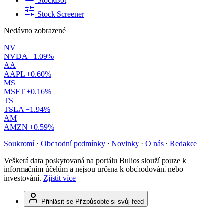
StockBot
Stock Screener
Nedávno zobrazené
NV
NVDA
+1.09%
AA
AAPL
+0.60%
MS
MSFT
+0.16%
TS
TSLA
+1.94%
AM
AMZN
+0.59%
Soukromí
·
Obchodní podmínky
·
Novinky
·
O nás
·
Redakce
Veškerá data poskytovaná na portálu Bulios slouží pouze k
informačním účelům a nejsou určena k obchodování nebo
investování.
Zjistit více
Přihlásit se
Přizpůsobte si svůj feed