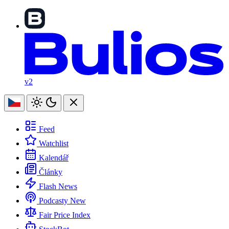
v2
Feed
Watchlist
Kalendář
Články
Flash News
Podcasty
New
Fair Price Index