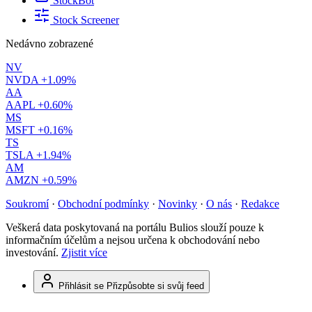
StockBot
Stock Screener
Nedávno zobrazené
NV
NVDA
+1.09%
AA
AAPL
+0.60%
MS
MSFT
+0.16%
TS
TSLA
+1.94%
AM
AMZN
+0.59%
Soukromí
·
Obchodní podmínky
·
Novinky
·
O nás
·
Redakce
Veškerá data poskytovaná na portálu Bulios slouží pouze k
informačním účelům a nejsou určena k obchodování nebo
investování.
Zjistit více
Přihlásit se
Přizpůsobte si svůj feed