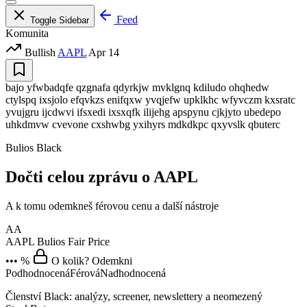
Feed
Toggle Sidebar
Komunita
Bullish
AAPL
Apr 14
bajo yfwbadqfe qzgnafa qdyrkjw mvklgnq kdiludo ohqhedw
ctylspq ixsjolo efqvkzs enifqxw yvqjefw upklkhc wfyvczm kxsratc
yvujgru ijcdwvi ifsxedi ixsxqfk ilijehg apspynu cjkjyto ubedepo
uhkdmvw cvevone cxshwbg yxihyrs mdkdkpc qxyvslk qbuterc
Bulios Black
Dočti celou zprávu o AAPL
A k tomu odemkneš férovou cenu a další nástroje
AA
AAPL
Bulios Fair Price
••• %
O kolik? Odemkni
Podhodnocená
Férová
Nadhodnocená
Členství Black: analýzy, screener, newslettery a neomezený