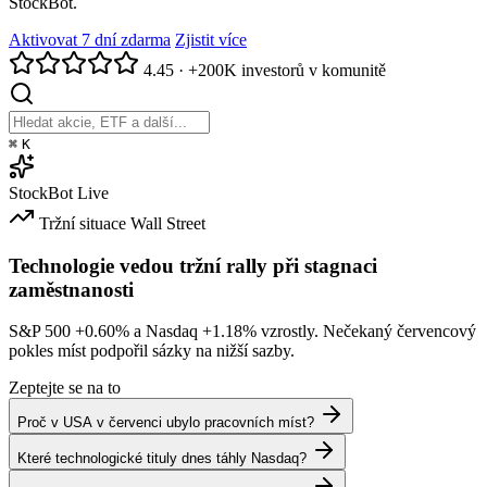
StockBot.
Aktivovat 7 dní zdarma
Zjistit více
4.45
·
+200K investorů v komunitě
⌘
K
StockBot
Live
Tržní situace
Wall Street
Technologie vedou tržní rally při stagnaci
zaměstnanosti
S&P 500
+0.60%
a Nasdaq
+1.18%
vzrostly. Nečekaný červencový
pokles míst podpořil sázky na nižší sazby.
Zeptejte se na to
Proč v USA v červenci ubylo pracovních míst?
Které technologické tituly dnes táhly Nasdaq?