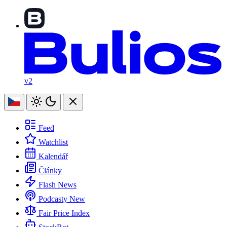
v2
Feed
Watchlist
Kalendář
Články
Flash News
Podcasty
New
Fair Price Index