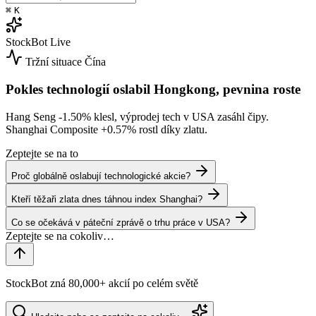
⌘
K
StockBot
Live
Tržní situace
Čína
Pokles technologií oslabil Hongkong, pevnina roste
Hang Seng
-1.50%
klesl, výprodej tech v USA zasáhl čipy.
Shanghai Composite
+0.57%
rostl díky zlatu.
Zeptejte se na to
Proč globálně oslabují technologické akcie?
Kteří těžaři zlata dnes táhnou index Shanghai?
Co se očekává v páteční zprávě o trhu práce v USA?
StockBot zná 80,000+ akcií po celém světě