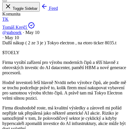
Feed
Toggle Sidebar
Komunita
TK
Tomáš Krejčí
@gahosek
·
May 10
·
May 10
Další nákup ( 2 ze 3 je ) Tokyo electron , na etoro ticker 8035.t
$TOELY
Firma vyrábí zařízení pro výrobu moderních čipů a těží hlavně z
obrovských investic do AI datacenter, pamětí HBM a nové generace
procesorů.
Hodně investorů řeší hlavně Nvidii nebo výrobce čipů, ale podle mě
se trochu podceňuje právě to, kolik firem musí nakupovat vybavení
pro samotnou výrobu těchto čipů. A právě tam má Tokyo Electron
velmi silnou pozici.
Firma dlouhodobě roste, má kvalitní výsledky a zároveň mi pořád
nepřijde tak přepálená jako některé americké AI akcie. Riziko je
samozřejmě v tom, že polovodičový sektor je cyklický a kdyby
hyperscaleři zpomalili investice do AI infrastruktury, akcie může být
dost volatilní.