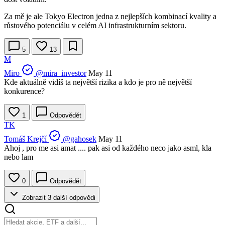
Za mě je ale Tokyo Electron jedna z nejlepších kombinací kvality a
růstového potenciálu v celém AI infrastrukturním sektoru.
5
13
M
Miro
@mira_investor
May 11
Kde aktuálně vidíš ta největší rizika a kdo je pro ně největší
konkurence?
1
Odpovědět
TK
Tomáš Krejčí
@gahosek
May 11
Ahoj , pro me asi amat .... pak asi od každého neco jako asml, kla
nebo lam
0
Odpovědět
Zobrazit 3 další odpovědi