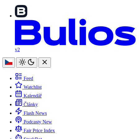
v2
Feed
Watchlist
Kalendář
Články
Flash News
Podcasty
New
Fair Price Index