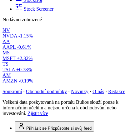
StockBot
Stock Screener
Nedávno zobrazené
NV
NVDA
-1.15%
AA
AAPL
-0.61%
MS
MSFT
+2.32%
TS
TSLA
+0.78%
AM
AMZN
-0.19%
Soukromí
·
Obchodní podmínky
·
Novinky
·
O nás
·
Redakce
Veškerá data poskytovaná na portálu Bulios slouží pouze k
informačním účelům a nejsou určena k obchodování nebo
investování.
Zjistit více
Přihlásit se
Přizpůsobte si svůj feed