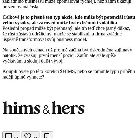
základního businessu může zpomalovat rychleji, než zatím ukazují
prezentovaná čísla.
Celkově je to přesně ten typ akcie, kde může být potenciál růstu
velmi vysoký, ale zároveň může být extrémní i volatilita
.
Poslední propad může být přehnaný, ale trh teď chce jasný důkaz,
že růst zůstává udržitelný, marže se stabilizují a firma zvládne
úspěšně transformovat svůj business model.
Na současných cenách už pro mě začíná být risk/odměna zajímavý
natolik, že zvažuji první menší pozici. Zatím ale stále spíše
vyčkávám a sleduji další vývoj.
Koupili byste po této korekci $HIMS, nebo se tomuhle typu příběhu
raději úplně vyhnete?