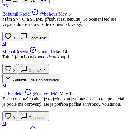
12
32
BK
Bohumil Krejčí
@bohous
May 14
Mám
$NVO
a
$HIMS
přidávat asi nebudu. To ocenění teď ale
vypadá dobře a downside už není tak velký.
0
Odpovědět
M
MichalBeseda
@majkl
May 14
Tak já jsem ho nakonec včera koupil.
0
Odpovědět
Zobrazit 5 dalších odpovědí
M
malyradek7
@malyradek7
May 13
Z těch růstových akcií je to jedna z nejzajímavějších a ten potenciál
je podle mě obrovský, ale je potřeba počítat s vysokou volatilitou.
0
Odpovědět
M