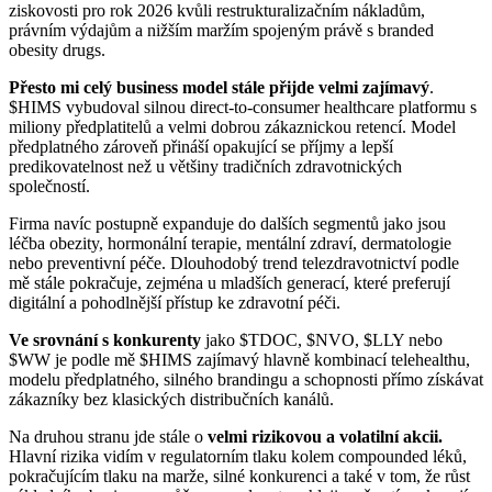
ziskovosti pro rok 2026 kvůli restrukturalizačním nákladům,
právním výdajům a nižším maržím spojeným právě s branded
obesity drugs.
Přesto mi celý business model stále přijde velmi zajímavý
.
$HIMS vybudoval silnou direct-to-consumer healthcare platformu s
miliony předplatitelů a velmi dobrou zákaznickou retencí. Model
předplatného zároveň přináší opakující se příjmy a lepší
predikovatelnost než u většiny tradičních zdravotnických
společností.
Firma navíc postupně expanduje do dalších segmentů jako jsou
léčba obezity, hormonální terapie, mentální zdraví, dermatologie
nebo preventivní péče. Dlouhodobý trend telezdravotnictví podle
mě stále pokračuje, zejména u mladších generací, které preferují
digitální a pohodlnější přístup ke zdravotní péči.
Ve srovnání s konkurenty
jako $TDOC, $NVO, $LLY nebo
$WW je podle mě $HIMS zajímavý hlavně kombinací telehealthu,
modelu předplatného, silného brandingu a schopnosti přímo získávat
zákazníky bez klasických distribučních kanálů.
Na druhou stranu jde stále o
velmi rizikovou a volatilní akcii.
Hlavní rizika vidím v regulatorním tlaku kolem compounded léků,
pokračujícím tlaku na marže, silné konkurenci a také v tom, že růst