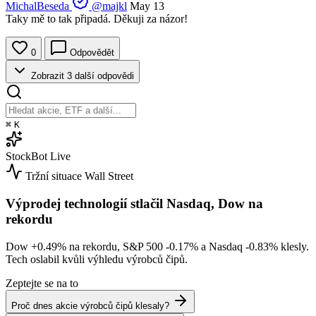
MichalBeseda
@majkl
May 13
Taky mě to tak připadá. Děkuji za názor!
0
Odpovědět
Zobrazit 3 další odpovědi
⌘
K
StockBot
Live
Tržní situace
Wall Street
Výprodej technologií stlačil Nasdaq, Dow na
rekordu
Dow
+0.49%
na rekordu, S&P 500
-0.17%
a Nasdaq
-0.83%
klesly.
Tech oslabil kvůli výhledu výrobců čipů.
Zeptejte se na to
Proč dnes akcie výrobců čipů klesaly?