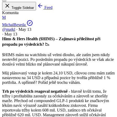
Feed
Toggle Sidebar
Komunita
M
MichalBeseda
@majkl
·
May 13
·
May 13
Hims & Hers Health ($HIMS) – Zajímavá příležitost při
propadu po výsledcích? 📉
$HIMS mám na watchlistu už velmi dlouho, ale zatím jsem nikdy
neotevřel pozici. Po posledním propadu po výsledcích se však akcie
dostává velmi blízko mé plánované nákupní úrovně.
Můj plánovaný vstup je kolem 24,10 USD, cílovou cenu mám zatím
nastavenou na 34 USD a případná pozice by tvořila přibližně 1 %
portfolia. A upřímně? Pořád ještě trochu váhám.
Trh po výsledcích reagoval negativně -
hlavně kvůli tomu, že
tržby i profitabilita zaostaly za očekáváním a zároveň se zhoršily
marže. Přechod od compounded GLP-1 produktů ke značkovým
lékům navíc výrazně zasáhl krátkodobou ziskovost. Firma
reportovala tržby kolem 608 mil. USD, zatímco trh očekával
přibližně 620 mil. USD. Management zároveň snížil očekávání