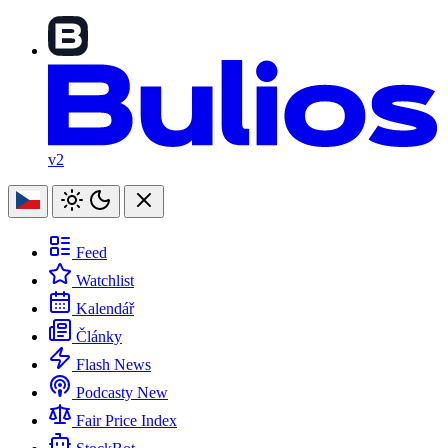
v2
Feed
Watchlist
Kalendář
Články
Flash News
Podcasty
New
Fair Price Index