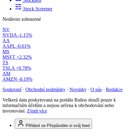
StockBot
Stock Screener
Nedávno zobrazené
NV
NVDA
-1.15%
AA
AAPL
-0.61%
MS
MSFT
+2.32%
TS
TSLA
+0.78%
AM
AMZN
-0.19%
Soukromí
·
Obchodní podmínky
·
Novinky
·
O nás
·
Redakce
Veškerá data poskytovaná na portálu Bulios slouží pouze k
informačním účelům a nejsou určena k obchodování nebo
investování.
Zjistit více
Přihlásit se
Přizpůsobte si svůj feed