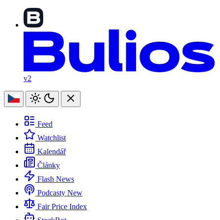
v2
Feed
Watchlist
Kalendář
Články
Flash News
Podcasty
New
Fair Price Index