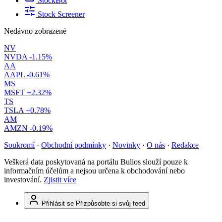
StockBot
Stock Screener
Nedávno zobrazené
NV
NVDA
-1.15%
AA
AAPL
-0.61%
MS
MSFT
+2.32%
TS
TSLA
+0.78%
AM
AMZN
-0.19%
Soukromí
·
Obchodní podmínky
·
Novinky
·
O nás
·
Redakce
Veškerá data poskytovaná na portálu Bulios slouží pouze k
informačním účelům a nejsou určena k obchodování nebo
investování.
Zjistit více
Přihlásit se
Přizpůsobte si svůj feed