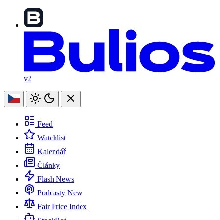
v2
Feed
Watchlist
Kalendář
Články
Flash News
Podcasty
New
Fair Price Index