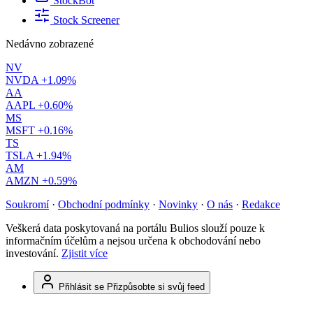
StockBot
Stock Screener
Nedávno zobrazené
NV
NVDA
+1.09%
AA
AAPL
+0.60%
MS
MSFT
+0.16%
TS
TSLA
+1.94%
AM
AMZN
+0.59%
Soukromí
·
Obchodní podmínky
·
Novinky
·
O nás
·
Redakce
Veškerá data poskytovaná na portálu Bulios slouží pouze k
informačním účelům a nejsou určena k obchodování nebo
investování.
Zjistit více
Přihlásit se
Přizpůsobte si svůj feed