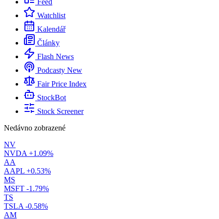
Feed
Watchlist
Kalendář
Články
Flash News
Podcasty
New
Fair Price Index
StockBot
Stock Screener
Nedávno zobrazené
NV
NVDA
+1.09%
AA
AAPL
+0.53%
MS
MSFT
-1.79%
TS
TSLA
-0.58%
AM