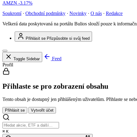
AMZN
-3.17%
Soukromí
·
Obchodní podmínky
·
Novinky
·
O nás
·
Redakce
Veškerá data poskytovaná na portálu Bulios slouží pouze k informač
Přihlásit se
Přizpůsobte si svůj feed
Feed
Toggle Sidebar
Profil
Přihlaste se pro zobrazení obsahu
Tento obsah je dostupný jen přihlášeným uživatelům. Přihlaste se nebo 
Přihlásit se
Vytvořit účet
⌘
K