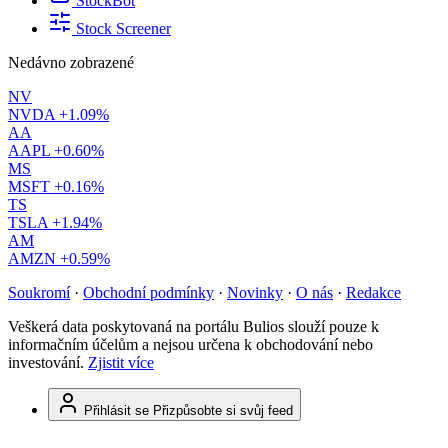
StockBot
Stock Screener
Nedávno zobrazené
NV
NVDA
+1.09%
AA
AAPL
+0.60%
MS
MSFT
+0.16%
TS
TSLA
+1.94%
AM
AMZN
+0.59%
Soukromí
·
Obchodní podmínky
·
Novinky
·
O nás
·
Redakce
Veškerá data poskytovaná na portálu Bulios slouží pouze k
informačním účelům a nejsou určena k obchodování nebo
investování.
Zjistit více
Přihlásit se
Přizpůsobte si svůj feed