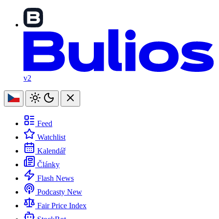
v2
Feed
Watchlist
Kalendář
Články
Flash News
Podcasty
New
Fair Price Index