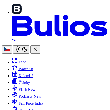
v2
Feed
Watchlist
Kalendář
Články
Flash News
Podcasty
New
Fair Price Index