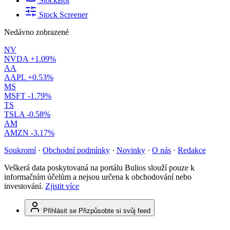
StockBot
Stock Screener
Nedávno zobrazené
NV
NVDA
+1.09%
AA
AAPL
+0.53%
MS
MSFT
-1.79%
TS
TSLA
-0.58%
AM
AMZN
-3.17%
Soukromí
·
Obchodní podmínky
·
Novinky
·
O nás
·
Redakce
Veškerá data poskytovaná na portálu Bulios slouží pouze k
informačním účelům a nejsou určena k obchodování nebo
investování.
Zjistit více
Přihlásit se
Přizpůsobte si svůj feed