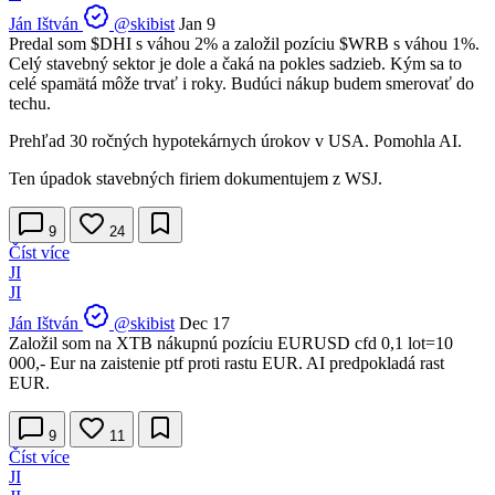
Ján Ištván
@skibist
Jan 9
Predal som
$DHI
s váhou 2% a založil pozíciu
$WRB
s váhou 1%.
Celý stavebný sektor je dole a čaká na pokles sadzieb. Kým sa to
celé spamätá môže trvať i roky. Budúci nákup budem smerovať do
techu.
Prehľad 30 ročných hypotekárnych úrokov v USA. Pomohla AI.
Ten úpadok stavebných firiem dokumentujem z WSJ.
9
24
Číst více
JI
JI
Ján Ištván
@skibist
Dec 17
Založil som na XTB nákupnú pozíciu EURUSD cfd 0,1 lot=10
000,- Eur na zaistenie ptf proti rastu EUR. AI predpokladá rast
EUR.
9
11
Číst více
JI