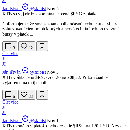
JI
Ján Ištván
@skibist
Nov 5
XTB sa vyjadrilo k spomínanej cene
$RSG
z piatka.
"informujeme, že sme zaznamenali dočasnú technickú chybu v
zobrazovaní cien pri niektorých amerických tituloch po uzavretí
burzy v piatok ..."
3
12
Číst více
JI
JI
Ján Ištván
@skibist
Nov 3
XTB vrátila cenu
$RSG
zo 120 na 208,22. Pritom žiadne
vyjadrenie na môj email.
6
33
Číst více
JI
JI
Ján Ištván
@skibist
Nov 1
XTB ukončilo v piatok obchodovanie
$RSG
na 120 USD. Neviete