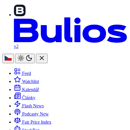
v2
Feed
Watchlist
Kalendář
Články
Flash News
Podcasty
New
Fair Price Index