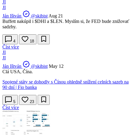
JI
JI
Ján Ištván
@skibist
Aug 21
Buffett nakúpil i
$DHI
a
$LEN
. Myslím si, že FED bude znižovať
sadzby.
4
18
Číst více
JI
JI
Ján Ištván
@skibist
May 12
Clá USA, Čína.
Spojené státy se dohodly s Čínou ohledně snížení celních sazeb na
90 dní | Fio banka
5
23
Číst více