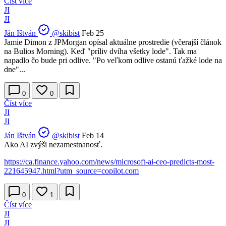
Číst více
JI
JI
Ján Ištván
@skibist
Feb 25
Jamie Dimon z JPMorgan opísal aktuálne prostredie (včerajší článok
na Bulios Morning). Keď "príliv dvíha všetky lode". Tak ma
napadlo čo bude pri odlive. "Po veľkom odlive ostanú ťažké lode na
dne"...
0
0
Číst více
JI
JI
Ján Ištván
@skibist
Feb 14
Ako AI zvýši nezamestnanosť.
https://ca.finance.yahoo.com/news/microsoft-ai-ceo-predicts-most-
221645947.html?utm_source=copilot.com
0
1
Číst více
JI
JI