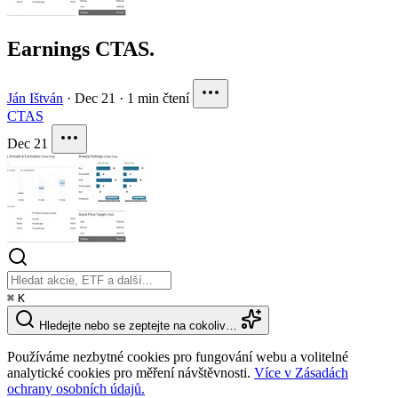
Earnings CTAS.
Ján Ištván
·
Dec 21
·
1 min čtení
CTAS
Dec 21
⌘
K
Hledejte nebo se zeptejte na cokoliv…
Používáme nezbytné cookies pro fungování webu a volitelné
analytické cookies pro měření návštěvnosti.
Více v Zásadách
ochrany osobních údajů.