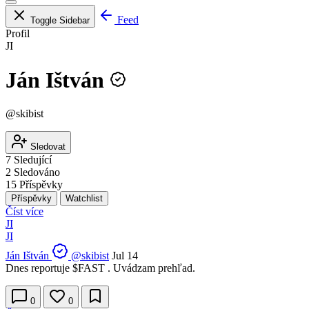
Feed
Toggle Sidebar
Profil
JI
Ján Ištván
@skibist
Sledovat
7
Sledující
2
Sledováno
15
Příspěvky
Příspěvky
Watchlist
Číst více
JI
JI
Ján Ištván
@skibist
Jul 14
Dnes reportuje
$FAST
. Uvádzam prehľad.
0
0