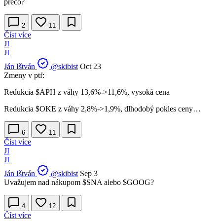
prečo?
2
11
Číst více
JI
JI
Ján Ištván
@skibist
Oct 23
Zmeny v ptf:
Redukcia
$APH
z váhy 13,6%->11,6%, vysoká cena
Redukcia
$OKE
z váhy 2,8%->1,9%, dlhodobý pokles ceny…
6
11
Číst více
JI
JI
Ján Ištván
@skibist
Sep 3
Uvažujem nad nákupom
$SNA
alebo
$GOOG
?
4
12
Číst více