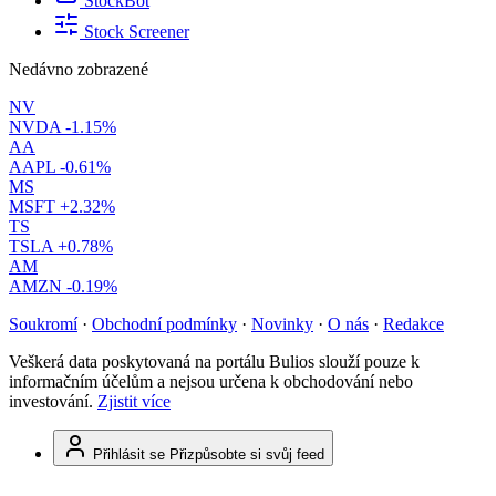
StockBot
Stock Screener
Nedávno zobrazené
NV
NVDA
-1.15%
AA
AAPL
-0.61%
MS
MSFT
+2.32%
TS
TSLA
+0.78%
AM
AMZN
-0.19%
Soukromí
·
Obchodní podmínky
·
Novinky
·
O nás
·
Redakce
Veškerá data poskytovaná na portálu Bulios slouží pouze k
informačním účelům a nejsou určena k obchodování nebo
investování.
Zjistit více
Přihlásit se
Přizpůsobte si svůj feed