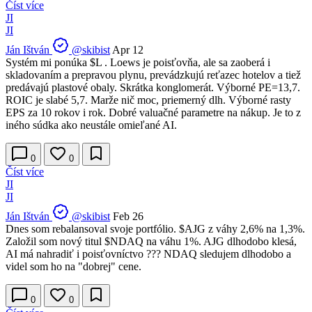
Číst více
JI
JI
Ján Ištván
@skibist
Apr 12
Systém mi ponúka
$L
. Loews je poisťovňa, ale sa zaoberá i
skladovaním a prepravou plynu, prevádzkujú reťazec hotelov a tiež
predávajú plastové obaly. Skrátka konglomerát. Výborné PE=13,7.
ROIC je slabé 5,7. Marže nič moc, priemerný dlh. Výborné rasty
EPS za 10 rokov i rok. Dobré valuačné parametre na nákup. Je to z
iného súdka ako neustále omieľané AI.
0
0
Číst více
JI
JI
Ján Ištván
@skibist
Feb 26
Dnes som rebalansoval svoje portfólio.
$AJG
z váhy 2,6% na 1,3%.
Založil som nový titul
$NDAQ
na váhu 1%. AJG dlhodobo klesá,
AI má nahradiť i poisťovníctvo ??? NDAQ sledujem dlhodobo a
videl som ho na "dobrej" cene.
0
0