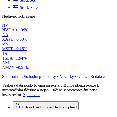
StockBot
Stock Screener
Nedávno zobrazené
NV
NVDA
+1.09%
AA
AAPL
+0.60%
MS
MSFT
+0.16%
TS
TSLA
+1.94%
AM
AMZN
+0.59%
Soukromí
·
Obchodní podmínky
·
Novinky
·
O nás
·
Redakce
Veškerá data poskytovaná na portálu Bulios slouží pouze k
informačním účelům a nejsou určena k obchodování nebo
investování.
Zjistit více
Přihlásit se
Přizpůsobte si svůj feed