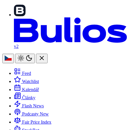
v2
Feed
Watchlist
Kalendář
Články
Flash News
Podcasty
New
Fair Price Index