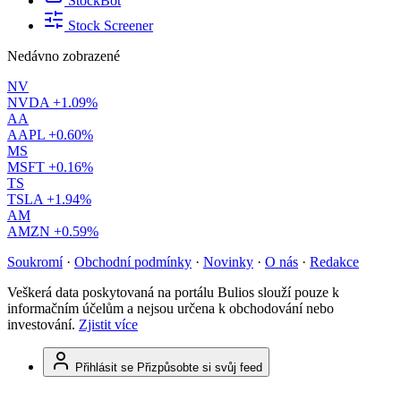
StockBot
Stock Screener
Nedávno zobrazené
NV
NVDA
+1.09%
AA
AAPL
+0.60%
MS
MSFT
+0.16%
TS
TSLA
+1.94%
AM
AMZN
+0.59%
Soukromí
·
Obchodní podmínky
·
Novinky
·
O nás
·
Redakce
Veškerá data poskytovaná na portálu Bulios slouží pouze k
informačním účelům a nejsou určena k obchodování nebo
investování.
Zjistit více
Přihlásit se
Přizpůsobte si svůj feed