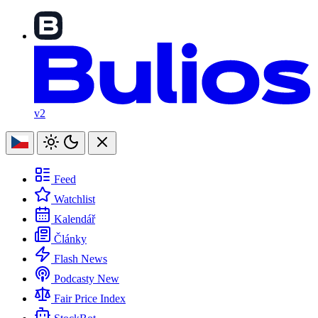
v2
Feed
Watchlist
Kalendář
Články
Flash News
Podcasty
New
Fair Price Index