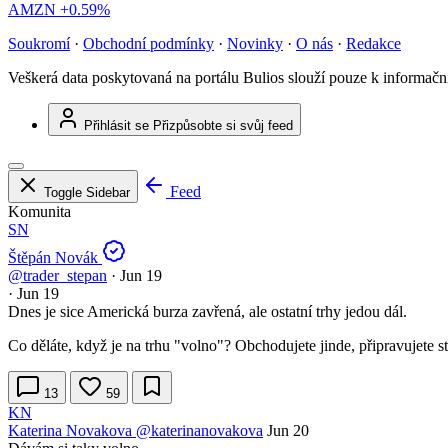
AMZN
+0.59%
Soukromí
·
Obchodní podmínky
·
Novinky
·
O nás
·
Redakce
Veškerá data poskytovaná na portálu Bulios slouží pouze k informač
Přihlásit se
Přizpůsobte si svůj feed
Feed
Toggle Sidebar
Komunita
SN
Štěpán Novák
@trader_stepan
·
Jun 19
·
Jun 19
Dnes je sice Americká burza zavřená, ale ostatní trhy jedou dál.
Co děláte, když je na trhu "volno"? Obchodujete jinde, připravujete 
13
59
KN
Katerina Novakova
@katerinanovakova
Jun 20