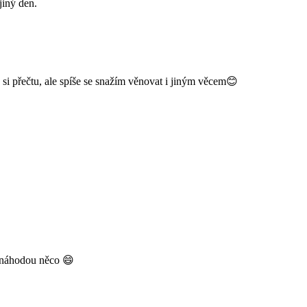
jiný den.
si přečtu, ale spíše se snažím věnovat i jiným věcem😊
 náhodou něco 😄