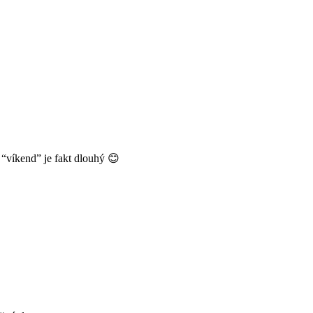
n “víkend” je fakt dlouhý 😊