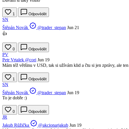
Dávám si taky volno
1
Odpovědět
SN
Štěpán Novák
@trader_stepan
Jun 21
👍
0
Odpovědět
PV
Petr Vrtalek
@cori
Jun 19
Mám též většinu v USD, tak si užívám klid a čtu si jen zprávy, ale te
1
Odpovědět
SN
Štěpán Novák
@trader_stepan
Jun 19
To je dobře :)
0
Odpovědět
JR
Jakub Růžička
@akcionarjakub
Jun 19