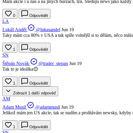
Mám akcie i u nás a na jiných burzách, tzn. Sleduju news jako každý 
0
Odpovědět
LA
Lukáš Anděl
@lukasandel
Jun 19
Taky mám cca 80% v USA a tak spíše volnější si to dělám, něco málo 
1
Odpovědět
SN
Štěpán Novák
@trader_stepan
Jun 19
Tak to je ideálka😊
1
Odpovědět
Zobrazit 1 další odpověď
AM
Adam Musil
@adammusil
Jun 19
Jelikož mám jen US akcie, tak se nudím a prolítávám newsky, kdyby
1
Odpovědět
SN