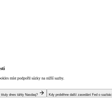
sti
kles míst podpořil sázky na nižší sazby.
 tituly dnes táhly Nasdaq?
Kdy proběhne další zasedání Fed o sazbá