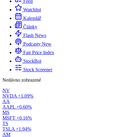
Feed
Watchlist
Kalendář
Články
Flash News
Podcasty
New
Fair Price Index
StockBot
Stock Screener
Nedávno zobrazené
NV
NVDA
+1.09%
AA
AAPL
+0.60%
MS
MSFT
+0.16%
TS
TSLA
+1.94%
AM