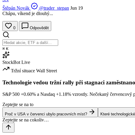
Štěpán Novák
@trader_stepan
Jun 19
Chápu, víkend je dlouhý...
0
Odpovědět
⌘
K
StockBot
Live
Tržní situace
Wall Street
Technologie vedou tržní rally při stagnaci zaměstnano
S&P 500
+0.60%
a Nasdaq
+1.18%
vzrostly. Nečekaný červencový po
Zeptejte se na to
Proč v USA v červenci ubylo pracovních míst?
Které technologické