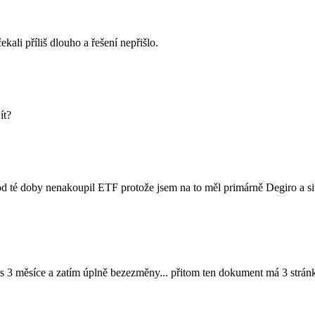
ali příliš dlouho a řešení nepřišlo.
ít?
od té doby nenakoupil ETF protože jsem na to měl primárně Degiro a situ
řes 3 měsíce a zatím úplně bezezměny... přitom ten dokument má 3 strán