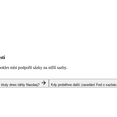
sti
kles míst podpořil sázky na nižší sazby.
 tituly dnes táhly Nasdaq?
Kdy proběhne další zasedání Fed o sazbá