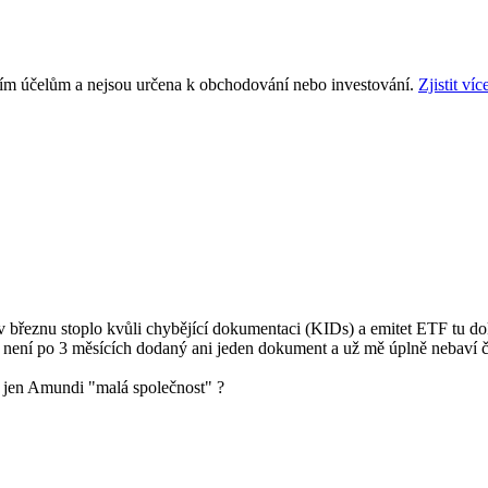
ním účelům a nejsou určena k obchodování nebo investování.
Zjistit víc
v březnu stoplo kvůli chybějící dokumentaci (KIDs) a emitet ETF tu d
není po 3 měsících dodaný ani jeden dokument a už mě úplně nebaví 
Je jen Amundi "malá společnost" ?