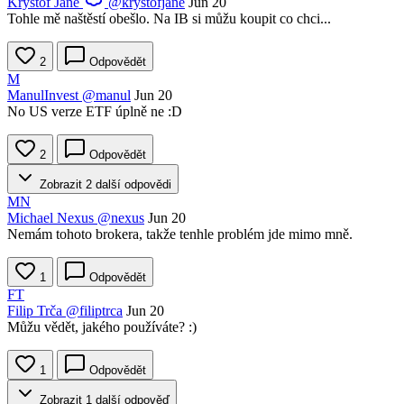
Krystof Jane
@krystofjane
Jun 20
Tohle mě naštěstí obešlo. Na IB si můžu koupit co chci...
2
Odpovědět
M
ManulInvest
@manul
Jun 20
No US verze ETF úplně ne :D
2
Odpovědět
Zobrazit 2 další odpovědi
MN
Michael Nexus
@nexus
Jun 20
Nemám tohoto brokera, takže tenhle problém jde mimo mně.
1
Odpovědět
FT
Filip Trča
@filiptrca
Jun 20
Můžu vědět, jakého používáte? :)
1
Odpovědět
Zobrazit 1 další odpověď