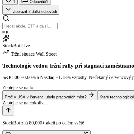
1
Odpovědět
Zobrazit 2 další odpovědi
⌘
K
StockBot
Live
Tržní situace
Wall Street
Technologie vedou tržní rally při stagnaci zaměstnano
S&P 500
+0.60%
a Nasdaq
+1.18%
vzrostly. Nečekaný červencový po
Zeptejte se na to
Proč v USA v červenci ubylo pracovních míst?
Které technologické
StockBot zná 80,000+ akcií po celém světě