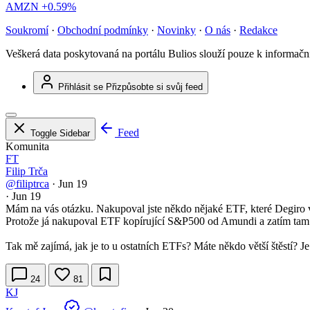
AMZN
+0.59%
Soukromí
·
Obchodní podmínky
·
Novinky
·
O nás
·
Redakce
Veškerá data poskytovaná na portálu Bulios slouží pouze k informač
Přihlásit se
Přizpůsobte si svůj feed
Feed
Toggle Sidebar
Komunita
FT
Filip Trča
@filiptrca
·
Jun 19
·
Jun 19
Mám na vás otázku. Nakupoval jste někdo nějaké ETF, které Degiro 
Protože já nakupoval ETF kopírující S&P500 od Amundi a zatím tam 
Tak mě zajímá, jak je to u ostatních ETFs? Máte někdo větší štěstí? 
24
81
KJ