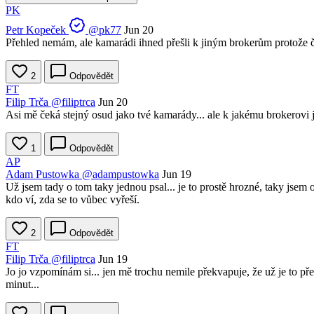
PK
Petr Kopeček
@pk77
Jun 20
Přehled nemám, ale kamarádi ihned přešli k jiným brokerům protože ček
2
Odpovědět
FT
Filip Trča
@filiptrca
Jun 20
Asi mě čeká stejný osud jako tvé kamarády... ale k jakému brokerovi j
1
Odpovědět
AP
Adam Pustowka
@adampustowka
Jun 19
Už jsem tady o tom taky jednou psal... je to prostě hrozné, taky jsem 
kdo ví, zda se to vůbec vyřeší.
2
Odpovědět
FT
Filip Trča
@filiptrca
Jun 19
Jo jo vzpomínám si... jen mě trochu nemile překvapuje, že už je to p
minut...