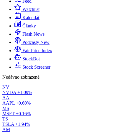
Feed
Watchlist
Kalendář
Články
Flash News
Podcasty
New
Fair Price Index
StockBot
Stock Screener
Nedávno zobrazené
NV
NVDA
+1.09%
AA
AAPL
+0.60%
MS
MSFT
+0.16%
TS
TSLA
+1.94%
AM