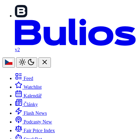
v2
Feed
Watchlist
Kalendář
Články
Flash News
Podcasty
New
Fair Price Index