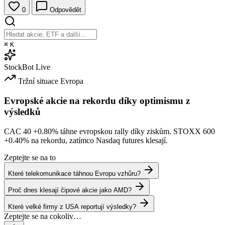
0
Odpovědět
⌘
K
StockBot
Live
Tržní situace
Evropa
Evropské akcie na rekordu díky optimismu z
výsledků
CAC 40
+0.80%
táhne evropskou rally díky ziskům. STOXX 600
+0.40%
na rekordu, zatímco Nasdaq futures klesají.
Zeptejte se na to
Které telekomunikace táhnou Evropu vzhůru?
Proč dnes klesají čipové akcie jako AMD?
Které velké firmy z USA reportují výsledky?