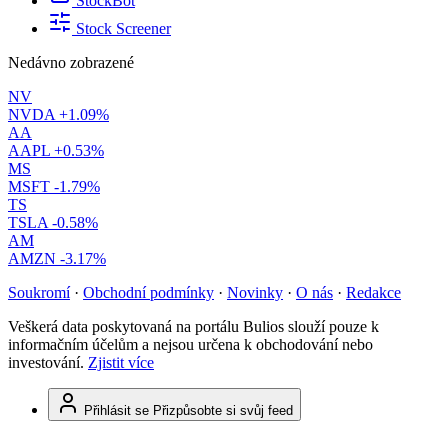
StockBot
Stock Screener
Nedávno zobrazené
NV
NVDA
+1.09%
AA
AAPL
+0.53%
MS
MSFT
-1.79%
TS
TSLA
-0.58%
AM
AMZN
-3.17%
Soukromí
·
Obchodní podmínky
·
Novinky
·
O nás
·
Redakce
Veškerá data poskytovaná na portálu Bulios slouží pouze k
informačním účelům a nejsou určena k obchodování nebo
investování.
Zjistit více
Přihlásit se
Přizpůsobte si svůj feed