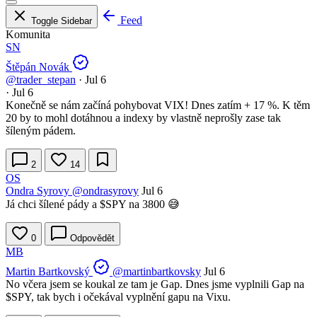
Feed
Toggle Sidebar
Komunita
SN
Štěpán Novák
@trader_stepan
·
Jul 6
·
Jul 6
Konečně se nám začíná pohybovat VIX! Dnes zatím + 17 %. K těm
20 by to mohl dotáhnou a indexy by vlastně neprošly zase tak
šíleným pádem.
2
14
OS
Ondra Syrovy
@ondrasyrovy
Jul 6
Já chci šílené pády a
$SPY
na 3800 😅
0
Odpovědět
MB
Martin Bartkovský
@martinbartkovsky
Jul 6
No včera jsem se koukal ze tam je Gap. Dnes jsme vyplnili Gap na
$SPY
, tak bych i očekával vyplnění gapu na Vixu.