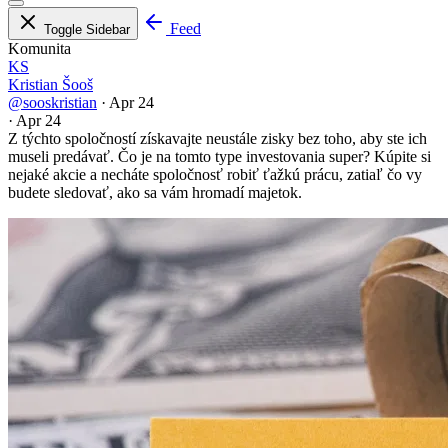
Feed
Toggle Sidebar
Komunita
KS
Kristian Šooš
@sooskristian
·
Apr 24
·
Apr 24
Z týchto spoločností získavajte neustále zisky bez toho, aby ste ich
museli predávať. Čo je na tomto type investovania super? Kúpite si
nejaké akcie a necháte spoločnosť robiť ťažkú ​​prácu, zatiaľ čo vy
budete sledovať, ako sa vám hromadí majetok.