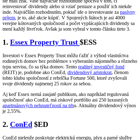
ste mali zisk. Vaše najväčšie rozhodnutie spočíva v tom, či
reinvestovať dividendy alebo si vziať peniaze a použiť ich niekde
inde. Najväčším rozhodnutím, pokiaľ ide o investovanie za
pasívny
príjem
, je to, aké akcie kúpiť. V Spojených štátoch je asi 4000
verejne kótovaných spoločností a počet vyplácajúcich dividendy sa
mení každý štvrťrok. Avšak ja som vybral v tomto článku tieto 3.
1.
Essex Property Trust
$ESS
Investori v Essex Property Trust môžu ťažiť z výhod vlastníctva
rodinných domov bez problémov s vyberaním nájomného a rôzneho
typu servisu, čo sa týka domov. Tento
realitný investičný fond
(REIT) je, podobne ako ConEd,
dividendový aristokrat
, členom
tohto klubu spoločností z rebríčka Fortune 500, ktoré zvyšovali
svoje dividendy najmenej 25 rokov za sebou.
Aj keď Essex nemá zaujaté publikum, ako napríklad regulovaná
spoločnosť ako ConEd, má ziskové portfólio asi 250 luxusných
apartmánových nehnuteľností na trh
u. Aktuálny dividendový výnos
je 2,55%.
2.
ConEd
$ED
ConEd nielenže poskytuje elektrickú energiu, plyn a parné služby