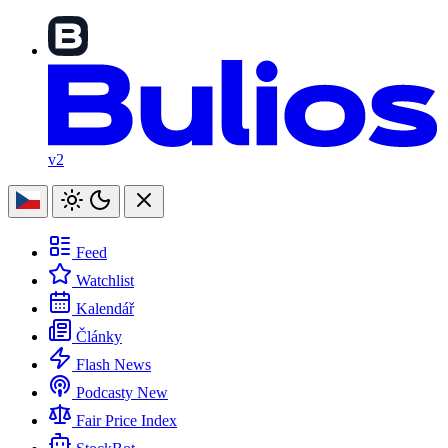
v2
Feed
Watchlist
Kalendář
Články
Flash News
Podcasty
New
Fair Price Index