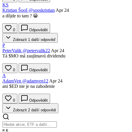
KS
Kristian Šooš
@sooskristian
Apr 24
a dôjde to tam ? 😀
0
Odpovědět
Zobrazit 1 další odpověď
P
PeterValik
@petervalik22
Apr 24
Tá
$MO
má zaujímavú dividendu
0
Odpovědět
A
AdamVen
@adamven12
Apr 24
ani
$ED
nie je na zahodenie
0
Odpovědět
Zobrazit 2 další odpovědi
⌘
K