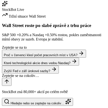
StockBot
Live
Tržní situace
Wall Street
Wall Street roste po slabé zprávě z trhu práce
S&P 500
+0.20%
a Nasdaq
+0.50%
rostou, pokles zaměstnanosti
mírní obavy ze sazeb. Evropa je stabilní.
Zeptejte se na to
Proč v červenci klesl počet pracovních míst v USA?
Které technologické akcie dnes vedou Nasdaq?
Zvýší Fed v září úrokové sazby?
StockBot zná 80,000+ akcií po celém světě
Hledejte nebo se zeptejte na cokoliv…