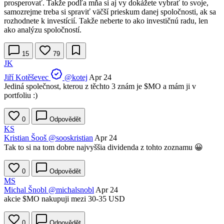
prosperovať. Takže podľa mňa si aj vy dokážete vybrať to svoje,
samozrejme treba si spraviť väčší prieskum danej spoločnosti, ak sa
rozhodnete k investícií. Takže neberte to ako investičnú radu, len
ako analýzu spoločností.
15
79
JK
Jiří Kotěševec
@kotej
Apr 24
Jediná společnost, kterou z těchto 3 znám je
$MO
a mám ji v
portfoliu :)
0
Odpovědět
KS
Kristian Šooš
@sooskristian
Apr 24
Tak to si na tom dobre najvyššia dividenda z tohto zoznamu 😀
0
Odpovědět
MS
Michal Šnobl
@michalsnobl
Apr 24
akcie
$MO
nakupuji mezi 30-35 USD
0
Odpovědět