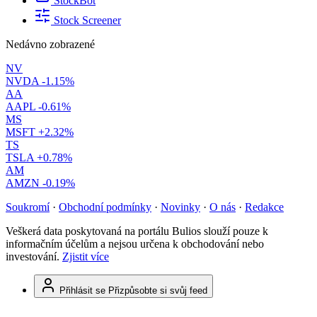
StockBot
Stock Screener
Nedávno zobrazené
NV
NVDA
-1.15%
AA
AAPL
-0.61%
MS
MSFT
+2.32%
TS
TSLA
+0.78%
AM
AMZN
-0.19%
Soukromí
·
Obchodní podmínky
·
Novinky
·
O nás
·
Redakce
Veškerá data poskytovaná na portálu Bulios slouží pouze k
informačním účelům a nejsou určena k obchodování nebo
investování.
Zjistit více
Přihlásit se
Přizpůsobte si svůj feed