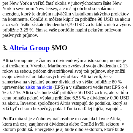
pre New York a veľkú časť okolia v juhovýchodnom štáte New
York a severnom New Jersey, ale má aj obchod so solárnou
energiou, ktorý je druhým najväčším vlastníkom takýchto projektov
na kontinente. ConEd si môžete kúpiť za približne 98 USD za akciu
a za vaše úsilie získate dividendu 0,79 USD za každú z nich a výnos
približne 3,25 %, čím sa vaše portfólio naplní pekným prílevom
pasívnych príjmov.
3.
Altria Group
$MO
Altria Group nie je žiadnym dividendovým aristokratom, no nie je
ani troškarom. Výrobca Marlboros zvyšoval svoju dividendu už 13
rokov za sebou, pričom diverzifikoval svoj tok príjmov, aby znížil
svoju závislosť od tabakových výrobkov. Altria tvrdí, že sa
zameriava na výplatný pomer dividend vo výške približne 80 %
upraveného
zisku na akciu
(EPS) a v súčasnosti vedie rast EPS o 4
% až 7 %. Altria vás bude stáť približne 56 USD za kus, ale za túto
cenu prináša peknú výplatu približne 6,55 % z dividendy 0,90 USD
za akciu. Investori spoločnosti Altria vstupujú do podniku, ktorý sa
zdá byť celkom bezpečný, pokiaľ ľudia naďalej fajčia, vapujú...
Podľa mňa si je z čoho vybrať osobne ma zaujala hlavne Altria,
ktorá má ozaj zaujímavú dividendu alebo ConEd kvôli sektoru, v
ktorom podniká. Energetika je aj bude dlho sektorom, ktoré bude