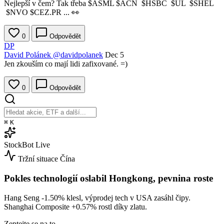
Nejlepší v čem? Tak třeba
$ASML
$ACN
$HSBC
$UL
$SHEL
$NVO
$CEZ.PR
... 👀
0
Odpovědět
DP
David Polánek
@davidpolanek
Dec 5
Jen zkouším co mají lidi zafixované. =)
0
Odpovědět
⌘
K
StockBot
Live
Tržní situace
Čína
Pokles technologií oslabil Hongkong, pevnina roste
Hang Seng
-1.50%
klesl, výprodej tech v USA zasáhl čipy.
Shanghai Composite
+0.57%
rostl díky zlatu.
Zeptejte se na to