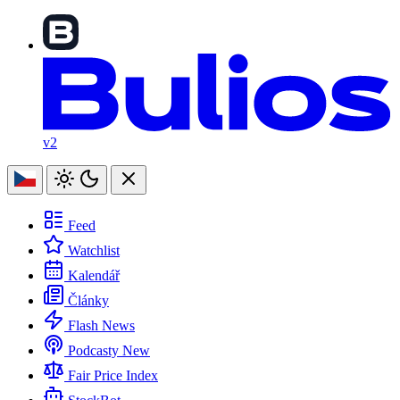
v2
Feed
Watchlist
Kalendář
Články
Flash News
Podcasty
New
Fair Price Index