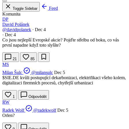
Feed
Toggle Sidebar
Komunita
DP
David Polánek
@davidpolanek
·
Dec 4
·
Dec 4
Co jsou nejlepší Evropské akcie? Pojďte střelbu od boku, co vás
první napadne když toto slyšíte?
21
85
MS
Milan Šulc
@milansulc
Dec 5
$SIE.DE kvůli postupující dekarbonizaci, elektrifikaci všeho kolem,
digitalizaci firemních procesů, chytřejší urbanizaci
1
Odpovědět
RW
Radek Wolf
@radekwolf
Dec 5
Orlen?