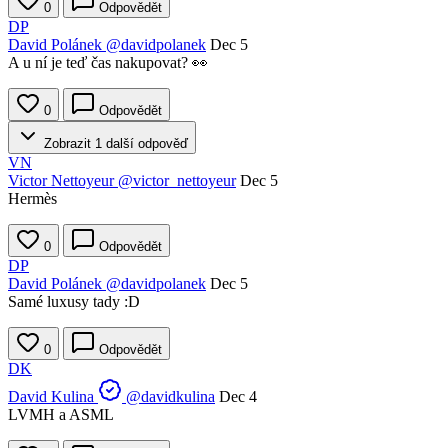
0
Odpovědět
DP
David Polánek
@davidpolanek
Dec 5
A u ní je teď čas nakupovat? 👀
0
Odpovědět
Zobrazit 1 další odpověď
VN
Victor Nettoyeur
@victor_nettoyeur
Dec 5
Hermès
0
Odpovědět
DP
David Polánek
@davidpolanek
Dec 5
Samé luxusy tady :D
0
Odpovědět
DK
David Kulina
@davidkulina
Dec 4
LVMH a ASML