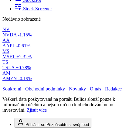
StockBot
Stock Screener
Nedávno zobrazené
NV
NVDA
-1.15%
AA
AAPL
-0.61%
MS
MSFT
+2.32%
TS
TSLA
+0.78%
AM
AMZN
-0.19%
Soukromí
·
Obchodní podmínky
·
Novinky
·
O nás
·
Redakce
Veškerá data poskytovaná na portálu Bulios slouží pouze k
informačním účelům a nejsou určena k obchodování nebo
investování.
Zjistit více
Přihlásit se
Přizpůsobte si svůj feed