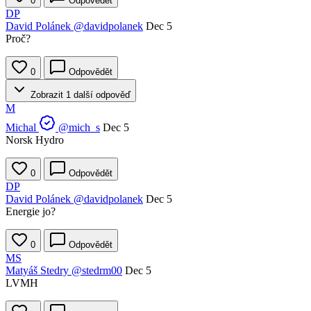
0
Odpovědět
DP
David Polánek
@davidpolanek
Dec 5
Proč?
0
Odpovědět
Zobrazit 1 další odpověď
M
Michal
@mich_s
Dec 5
Norsk Hydro
0
Odpovědět
DP
David Polánek
@davidpolanek
Dec 5
Energie jo?
0
Odpovědět
MS
Matyáš Stedry
@stedrm00
Dec 5
LVMH