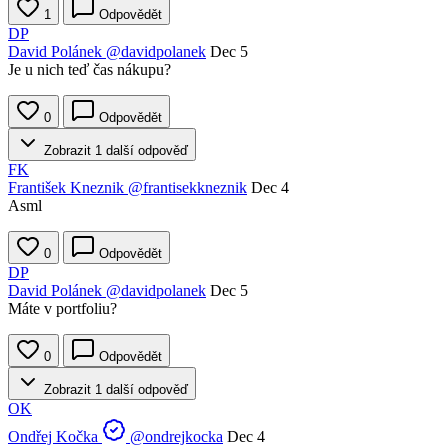
1
Odpovědět
DP
David Polánek
@davidpolanek
Dec 5
Je u nich teď čas nákupu?
0
Odpovědět
Zobrazit 1 další odpověď
FK
František Kneznik
@frantisekkneznik
Dec 4
Asml
0
Odpovědět
DP
David Polánek
@davidpolanek
Dec 5
Máte v portfoliu?
0
Odpovědět
Zobrazit 1 další odpověď
OK
Ondřej Kočka
@ondrejkocka
Dec 4