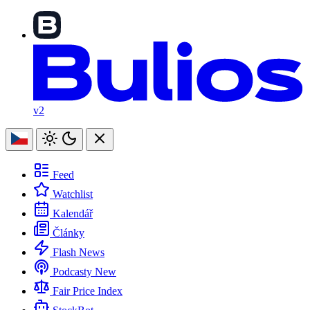
v2
Feed
Watchlist
Kalendář
Články
Flash News
Podcasty
New
Fair Price Index