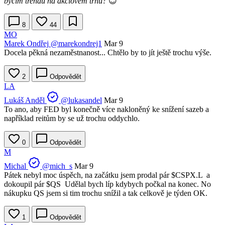
býčím trendu na akciovém trhu?
😊
8
44
MO
Marek Ondřej
@marekondrej1
Mar 9
Docela pěkná nezaměstnanost... Chtělo by to jít ještě trochu výše.
2
Odpovědět
LA
Lukáš Anděl
@lukasandel
Mar 9
To ano, aby FED byl konečně více nakloněný ke snížení sazeb a
například reitům by se už trochu oddychlo.
0
Odpovědět
M
Michal
@mich_s
Mar 9
Pátek nebyl moc úspěch, na začátku jsem prodal pár
$CSPX.L
a
dokoupil pár
$QS
Udělal bych líp kdybych počkal na konec. No
nákupku QS jsem si tim trochu snížil a tak celkově je týden OK.
1
Odpovědět