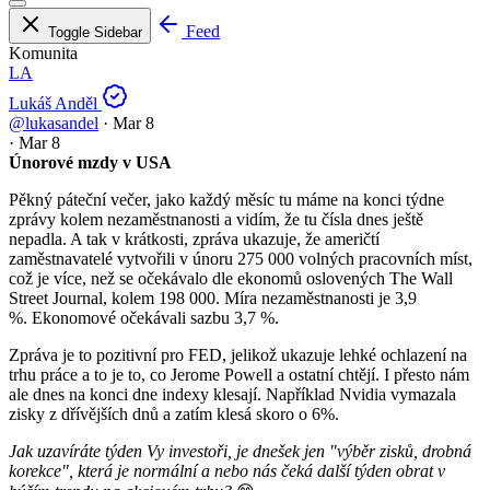
Feed
Toggle Sidebar
Komunita
LA
Lukáš Anděl
@lukasandel
·
Mar 8
·
Mar 8
Únorové mzdy v USA
Pěkný páteční večer, jako každý měsíc tu máme na konci týdne
zprávy kolem nezaměstnanosti a vidím, že tu čísla dnes ještě
nepadla. A tak v krátkosti, zpráva ukazuje, že američtí
zaměstnavatelé vytvořili v únoru 275 000 volných pracovních míst,
což je více, než se očekávalo dle ekonomů oslovených The Wall
Street Journal, kolem 198 000. Míra nezaměstnanosti je 3,9
%. Ekonomové očekávali sazbu 3,7 %.
Zpráva je to pozitivní pro FED, jelikož ukazuje lehké ochlazení na
trhu práce a to je to, co Jerome Powell a ostatní chtějí. I přesto nám
ale dnes na konci dne indexy klesají. Například Nvidia vymazala
zisky z dřívějších dnů a zatím klesá skoro o 6%.
Jak uzavíráte týden Vy investoři, je dnešek jen "výběr zisků, drobná
korekce", která je normální a nebo nás čeká další týden obrat v