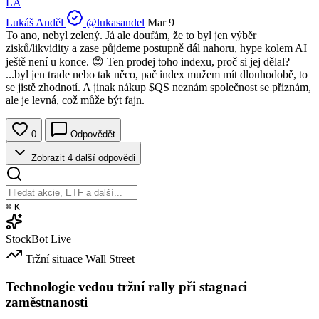
LA
Lukáš Anděl
@lukasandel
Mar 9
To ano, nebyl zelený. Já ale doufám, že to byl jen výběr
zisků/likvidity a zase půjdeme postupně dál nahoru, hype kolem AI
ještě není u konce. 😊 Ten prodej toho indexu, proč si jej dělal?
...byl jen trade nebo tak něco, pač index mužem mít dlouhodobě, to
se jistě zhodnotí. A jinak nákup
$QS
neznám společnost se přiznám,
ale je levná, což může být fajn.
0
Odpovědět
Zobrazit 4 další odpovědi
⌘
K
StockBot
Live
Tržní situace
Wall Street
Technologie vedou tržní rally při stagnaci
zaměstnanosti