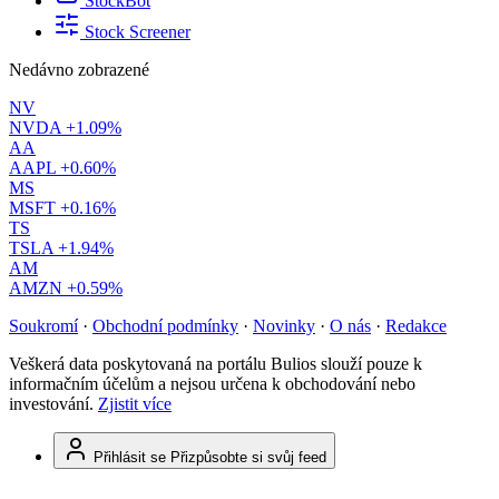
StockBot
Stock Screener
Nedávno zobrazené
NV
NVDA
+1.09%
AA
AAPL
+0.60%
MS
MSFT
+0.16%
TS
TSLA
+1.94%
AM
AMZN
+0.59%
Soukromí
·
Obchodní podmínky
·
Novinky
·
O nás
·
Redakce
Veškerá data poskytovaná na portálu Bulios slouží pouze k
informačním účelům a nejsou určena k obchodování nebo
investování.
Zjistit více
Přihlásit se
Přizpůsobte si svůj feed