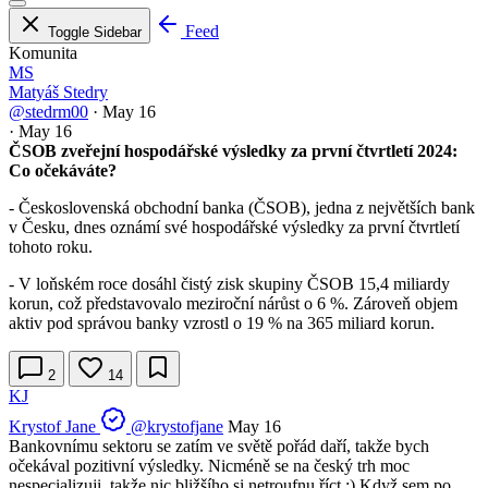
Feed
Toggle Sidebar
Komunita
MS
Matyáš Stedry
@stedrm00
·
May 16
·
May 16
ČSOB zveřejní hospodářské výsledky za první čtvrtletí 2024:
Co očekáváte?
- Československá obchodní banka (ČSOB), jedna z největších bank
v Česku, dnes oznámí své hospodářské výsledky za první čtvrtletí
tohoto roku.
- V loňském roce dosáhl čistý zisk skupiny ČSOB 15,4 miliardy
korun, což představovalo meziroční nárůst o 6 %. Zároveň objem
aktiv pod správou banky vzrostl o 19 % na 365 miliard korun.
2
14
KJ
Krystof Jane
@krystofjane
May 16
Bankovnímu sektoru se zatím ve světě pořád daří, takže bych
očekával pozitivní výsledky. Nicméně se na český trh moc
nespecializuji, takže nic bližšího si netroufnu říct :) Když sem po