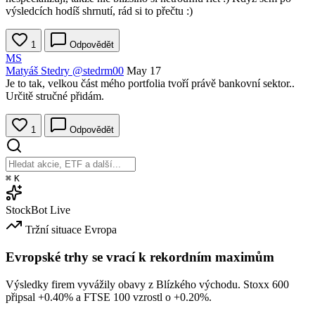
výsledcích hodíš shrnutí, rád si to přečtu :)
1
Odpovědět
MS
Matyáš Stedry
@stedrm00
May 17
Je to tak, velkou část mého portfolia tvoří právě bankovní sektor..
Určitě stručné přidám.
1
Odpovědět
⌘
K
StockBot
Live
Tržní situace
Evropa
Evropské trhy se vrací k rekordním maximům
Výsledky firem vyvážily obavy z Blízkého východu. Stoxx 600
připsal
+0.40%
a FTSE 100 vzrostl o
+0.20%
.