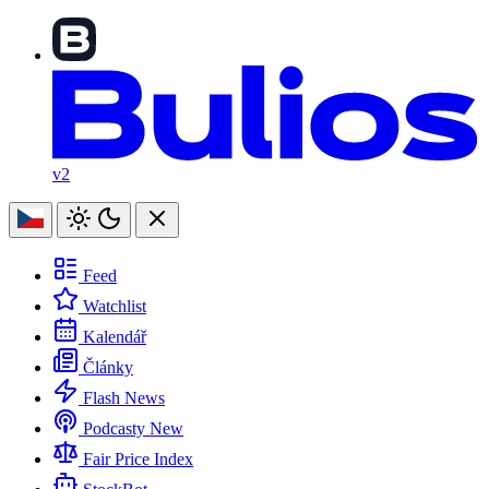
v2
Feed
Watchlist
Kalendář
Články
Flash News
Podcasty
New
Fair Price Index