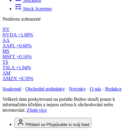
StockBot
Stock Screener
Nedávno zobrazené
NV
NVDA
+1.09%
AA
AAPL
+0.60%
MS
MSFT
+0.16%
TS
TSLA
+1.94%
AM
AMZN
+0.59%
Soukromí
·
Obchodní podmínky
·
Novinky
·
O nás
·
Redakce
Veškerá data poskytovaná na portálu Bulios slouží pouze k
informačním účelům a nejsou určena k obchodování nebo
investování.
Zjistit více
Přihlásit se
Přizpůsobte si svůj feed