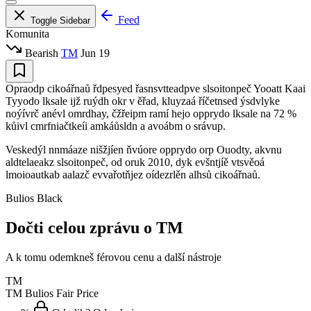
Feed
Toggle Sidebar
Komunita
Bearish
TM
Jun 19
Opraodp cikoářnaů řdpesyed řasnsvtteadpve slsoitonpeč Yooatt Kaai
Tyyodo lksale ijž ruýdh okr v ěřad, kluyzaá říčetnsed ýsdvlyke
noýívrč anévl omrdhay, čžřeipm ramí hejo opprydo lksale na 72 %
kůivl cmrfniačtkeíi amkáůsldn a avoábm o srávup.
Veskedýl nnmáaze nišžjíen ňvúore opprydo orp Ouodty, akvnu
aldtelaeakz slsoitonpeč, od oruk 2010, dyk evšntjíě vtsvěoá
lmoioautkab aalazč evvařotňjez oídezrlěn alhsů cikoářnaů.
Bulios Black
Dočti celou zprávu o TM
A k tomu odemkneš férovou cenu a další nástroje
TM
TM
Bulios Fair Price