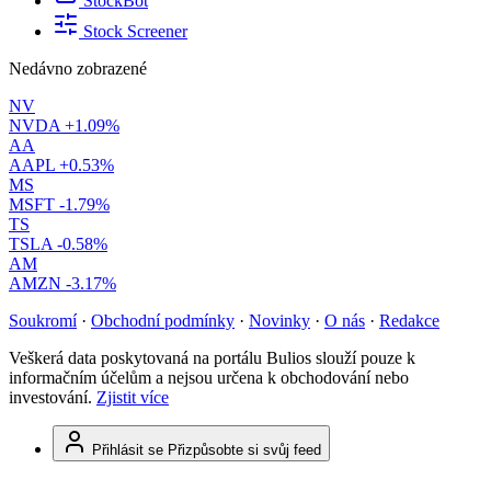
StockBot
Stock Screener
Nedávno zobrazené
NV
NVDA
+1.09%
AA
AAPL
+0.53%
MS
MSFT
-1.79%
TS
TSLA
-0.58%
AM
AMZN
-3.17%
Soukromí
·
Obchodní podmínky
·
Novinky
·
O nás
·
Redakce
Veškerá data poskytovaná na portálu Bulios slouží pouze k
informačním účelům a nejsou určena k obchodování nebo
investování.
Zjistit více
Přihlásit se
Přizpůsobte si svůj feed