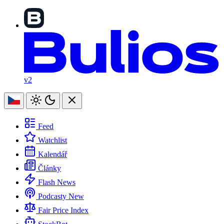
v2
Feed
Watchlist
Kalendář
Články
Flash News
Podcasty
New
Fair Price Index