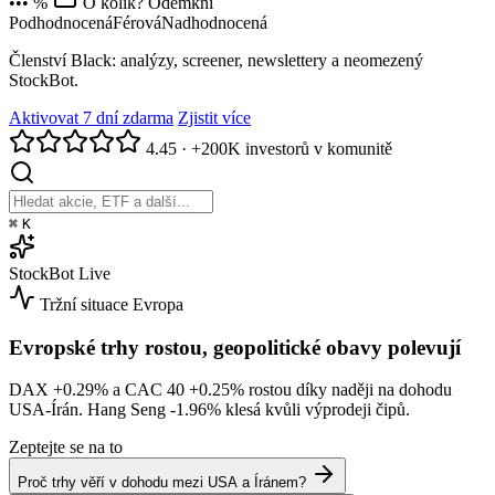
••• %
O kolik? Odemkni
Podhodnocená
Férová
Nadhodnocená
Členství Black: analýzy, screener, newslettery a neomezený
StockBot.
Aktivovat 7 dní zdarma
Zjistit více
4.45
·
+200K investorů v komunitě
⌘
K
StockBot
Live
Tržní situace
Evropa
Evropské trhy rostou, geopolitické obavy polevují
DAX
+0.29%
a CAC 40
+0.25%
rostou díky naději na dohodu
USA-Írán. Hang Seng
-1.96%
klesá kvůli výprodeji čipů.
Zeptejte se na to
Proč trhy věří v dohodu mezi USA a Íránem?