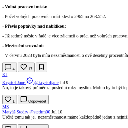
- Volná pracovní místa:
- Počet volných pracovních míst klesl o 2965 na 263.552.
- Převis poptávky nad nabídkou:
- Již sedmý měsíc v řadě je více zájemců o práci než volných pracovní
- Meziroční srovnání:
- V červnu 2023 byla míra nezaměstnanosti o dvě desetiny procentníh
4
17
KJ
Krystof Jane
@krystofjane
Jul 9
No, to je takový průměr za poslední roky myslím. Mohlo by to být lepší
1
Odpovědět
MS
Matyáš Stedry
@stedrm00
Jul 10
Určitě tomu tak je, nezaměstnanost máme každopádně jednu z nejnižší