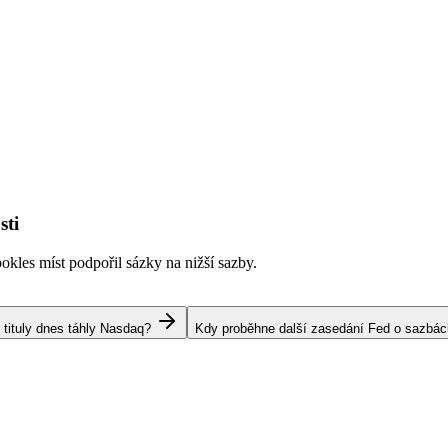
sti
kles míst podpořil sázky na nižší sazby.
 tituly dnes táhly Nasdaq?
Kdy proběhne další zasedání Fed o sazbá