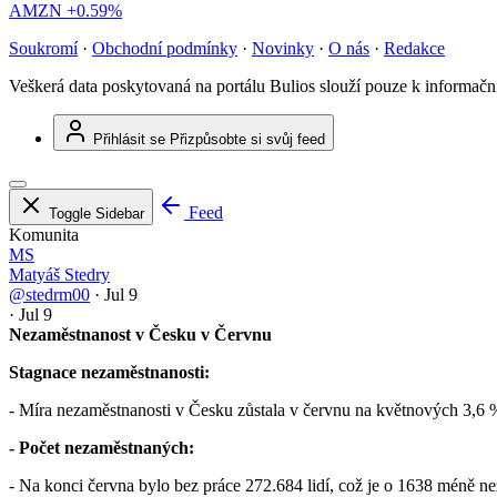
AMZN
+0.59%
Soukromí
·
Obchodní podmínky
·
Novinky
·
O nás
·
Redakce
Veškerá data poskytovaná na portálu Bulios slouží pouze k informač
Přihlásit se
Přizpůsobte si svůj feed
Feed
Toggle Sidebar
Komunita
MS
Matyáš Stedry
@stedrm00
·
Jul 9
·
Jul 9
Nezaměstnanost v Česku v Červnu
Stagnace nezaměstnanosti:
- Míra nezaměstnanosti v Česku zůstala v červnu na květnových 3,6 
- Počet nezaměstnaných:
- Na konci června bylo bez práce 272.684 lidí, což je o 1638 méně ne