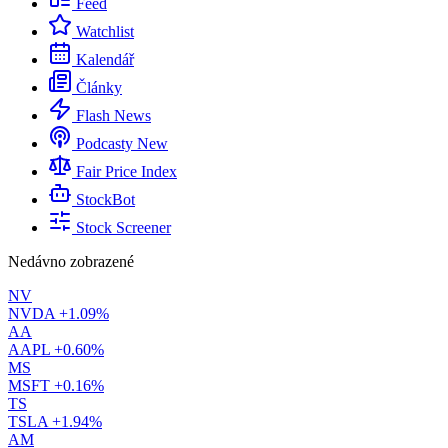
Feed
Watchlist
Kalendář
Články
Flash News
Podcasty
New
Fair Price Index
StockBot
Stock Screener
Nedávno zobrazené
NV
NVDA
+1.09%
AA
AAPL
+0.60%
MS
MSFT
+0.16%
TS
TSLA
+1.94%
AM