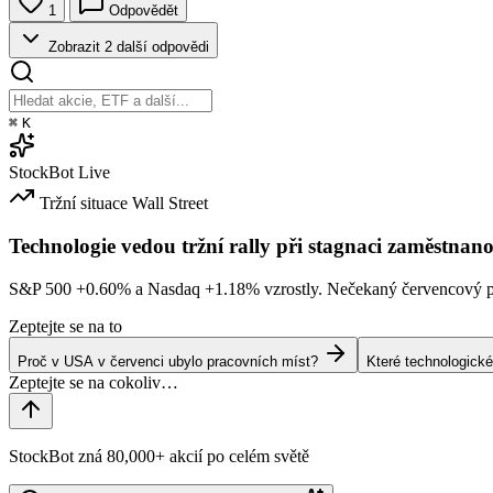
1
Odpovědět
Zobrazit 2 další odpovědi
⌘
K
StockBot
Live
Tržní situace
Wall Street
Technologie vedou tržní rally při stagnaci zaměstnano
S&P 500
+0.60%
a Nasdaq
+1.18%
vzrostly. Nečekaný červencový po
Zeptejte se na to
Proč v USA v červenci ubylo pracovních míst?
Které technologické
StockBot zná 80,000+ akcií po celém světě