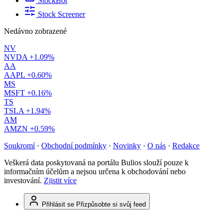
StockBot
Stock Screener
Nedávno zobrazené
NV
NVDA
+1.09%
AA
AAPL
+0.60%
MS
MSFT
+0.16%
TS
TSLA
+1.94%
AM
AMZN
+0.59%
Soukromí
·
Obchodní podmínky
·
Novinky
·
O nás
·
Redakce
Veškerá data poskytovaná na portálu Bulios slouží pouze k
informačním účelům a nejsou určena k obchodování nebo
investování.
Zjistit více
Přihlásit se
Přizpůsobte si svůj feed