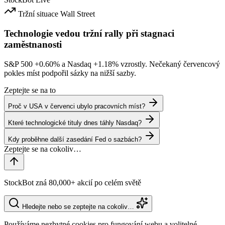
Tržní situace
Wall Street
Technologie vedou tržní rally při stagnaci
zaměstnanosti
S&P 500
+0.60%
a Nasdaq
+1.18%
vzrostly. Nečekaný červencový
pokles míst podpořil sázky na nižší sazby.
Zeptejte se na to
Proč v USA v červenci ubylo pracovních míst?
Které technologické tituly dnes táhly Nasdaq?
Kdy proběhne další zasedání Fed o sazbách?
StockBot zná 80,000+ akcií po celém světě
Hledejte nebo se zeptejte na cokoliv…
Používáme nezbytné cookies pro fungování webu a volitelné