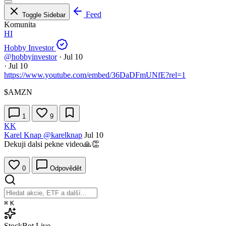
Feed
Toggle Sidebar
Komunita
HI
Hobby Investor
@hobbyinvestor
·
Jul 10
·
Jul 10
https://www.youtube.com/embed/36DaDFmUNfE?rel=1
$AMZN
1
9
KK
Karel Knap
@karelknap
Jul 10
Dekuji dalsi pekne video🙏👏
0
Odpovědět
⌘
K
StockBot
Live