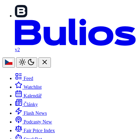
v2
Feed
Watchlist
Kalendář
Články
Flash News
Podcasty
New
Fair Price Index