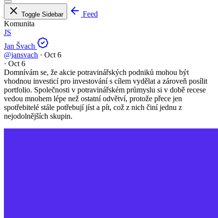
Feed
Toggle Sidebar
Komunita
JS
Jan Švach
@jansvach
·
Oct 6
·
Oct 6
Domnívám se, že akcie potravinářských podniků mohou být
vhodnou investicí pro investování s cílem vydělat a zároveň posílit
portfolio. Společnosti v potravinářském průmyslu si v době recese
vedou mnohem lépe než ostatní odvětví, protože přece jen
spotřebitelé stále potřebují jíst a pít, což z nich činí jednu z
nejodolnějších skupin.