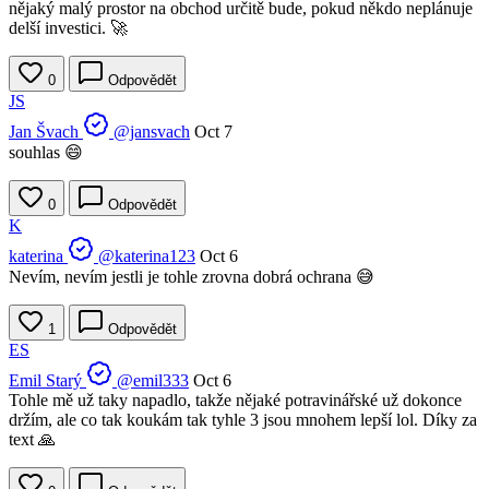
nějaký malý prostor na obchod určitě bude, pokud někdo neplánuje
delší investici. 🚀
0
Odpovědět
JS
Jan Švach
@jansvach
Oct 7
souhlas 😄
0
Odpovědět
K
katerina
@katerina123
Oct 6
Nevím, nevím jestli je tohle zrovna dobrá ochrana 😅
1
Odpovědět
ES
Emil Starý
@emil333
Oct 6
Tohle mě už taky napadlo, takže nějaké potravinářské už dokonce
držím, ale co tak koukám tak tyhle 3 jsou mnohem lepší lol. Díky za
text 🙏