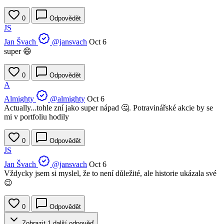
0
Odpovědět
JS
Jan Švach
@jansvach
Oct 6
super 😄
0
Odpovědět
A
Almighty
@almighty
Oct 6
Actually...tohle zní jako super nápad 🤔. Potravinářské akcie by se
mi v portfoliu hodily
0
Odpovědět
JS
Jan Švach
@jansvach
Oct 6
Vždycky jsem si myslel, že to není důležité, ale historie ukázala své
😉
0
Odpovědět
Zobrazit 1 další odpověď