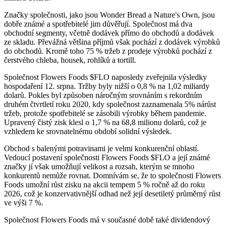
Značky společnosti, jako jsou Wonder Bread a Nature's Own, jsou
dobře známé a spotřebitelé jim důvěřují. Společnost má dva
obchodní segmenty, včetně dodávek přímo do obchodů a dodávek
ze skladu. Převážná většina příjmů však pochází z dodávek výrobků
do obchodů. Kromě toho 75 % tržeb z prodeje výrobků pochází z
čerstvého chleba, housek, rohlíků a tortill.
Společnost Flowers Foods
$FLO
naposledy zveřejnila výsledky
hospodaření 12. srpna. Tržby byly nižší o 0,8 % na 1,02 miliardy
dolarů. Pokles byl způsoben náročným srovnáním s rekordním
druhém čtvrtletí roku 2020, kdy společnost zaznamenala 5% nárůst
tržeb, protože spotřebitelé se zásobili výrobky během pandemie.
Upravený čistý zisk klesl o 1,7 % na 68,8 milionu dolarů, což je
vzhledem ke srovnatelnému období solidní výsledek.
Obchod s balenými potravinami je velmi konkurenční oblastí.
Vedoucí postavení společnosti Flowers Foods
$FLO
a její známé
značky jí však umožňují velikost a rozsah, kterým se mnoho
konkurentů nemůže rovnat. Domnívám se, že to společnosti Flowers
Foods umožní růst zisku na akcii tempem 5 % ročně až do roku
2026, což je konzervativnější odhad než její desetiletý průměrný růst
ve výši 7 %.
Společnost Flowers Foods má v současné době také dividendový