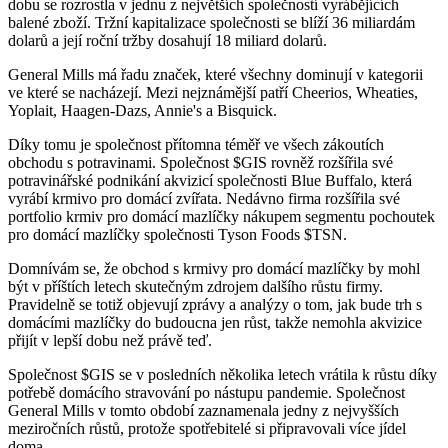
dobu se rozrostla v jednu z největších společností vyrábějících
balené zboží. Tržní kapitalizace společnosti se blíží 36 miliardám
dolarů a její roční tržby dosahují 18 miliard dolarů.
General Mills má řadu značek, které všechny dominují v kategorii
ve které se nacházejí. Mezi nejznámější patří Cheerios, Wheaties,
Yoplait, Haagen-Dazs, Annie's a Bisquick.
Díky tomu je společnost přítomna téměř ve všech zákoutích
obchodu s potravinami. Společnost
$GIS
rovněž rozšířila své
potravinářské podnikání akvizicí společnosti Blue Buffalo, která
vyrábí krmivo pro domácí zvířata. Nedávno firma rozšířila své
portfolio krmiv pro domácí mazlíčky nákupem segmentu pochoutek
pro domácí mazlíčky společnosti Tyson Foods
$TSN
.
Domnívám se, že obchod s krmivy pro domácí mazlíčky by mohl
být v příštích letech skutečným zdrojem dalšího růstu firmy.
Pravidelně se totiž objevují zprávy a analýzy o tom, jak bude trh s
domácími mazlíčky do budoucna jen růst, takže nemohla akvizice
přijít v lepší dobu než právě teď.
Společnost
$GIS
se v posledních několika letech vrátila k růstu díky
potřebě domácího stravování po nástupu pandemie. Společnost
General Mills v tomto období zaznamenala jedny z nejvyšších
meziročních růstů, protože spotřebitelé si připravovali více jídel
doma.