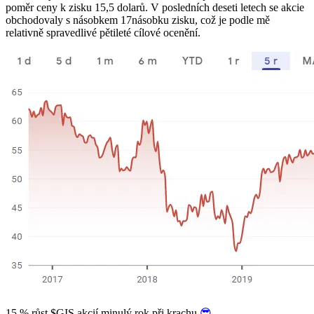
poměr ceny k zisku 15,5 dolarů. V posledních deseti letech se akcie
obchodovaly s násobkem 17násobku zisku, což je podle mě
relativně spravedlivé pětileté cílové ocenění.
15 % růst
$GIS
akcií minulý rok při krachu
😎