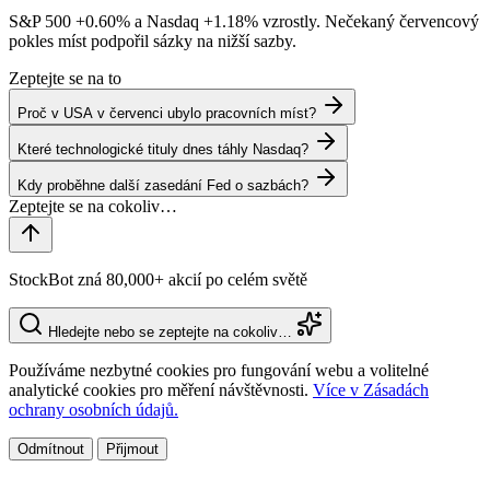
S&P 500
+0.60%
a Nasdaq
+1.18%
vzrostly. Nečekaný červencový
pokles míst podpořil sázky na nižší sazby.
Zeptejte se na to
Proč v USA v červenci ubylo pracovních míst?
Které technologické tituly dnes táhly Nasdaq?
Kdy proběhne další zasedání Fed o sazbách?
StockBot zná 80,000+ akcií po celém světě
Hledejte nebo se zeptejte na cokoliv…
Používáme nezbytné cookies pro fungování webu a volitelné
analytické cookies pro měření návštěvnosti.
Více v Zásadách
ochrany osobních údajů.
Odmítnout
Přijmout