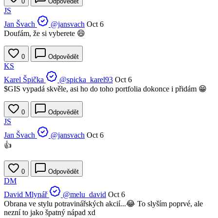
0
Odpovědět
JS
Jan Švach
@jansvach
Oct 6
Doufám, že si vyberete 😄
0
Odpovědět
KS
Karel Špička
@spicka_karel93
Oct 6
$GIS
vypadá skvěle, asi ho do toho portfolia dokonce i přidám 😁
0
Odpovědět
JS
Jan Švach
@jansvach
Oct 6
👍
0
Odpovědět
DM
David Mlynář
@melu_david
Oct 6
Obrana ve stylu potravinářských akcií...😂 To slyším poprvé, ale
nezní to jako špatný nápad xd