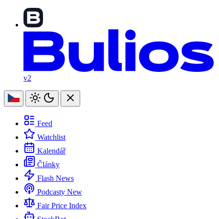
v2
Feed
Watchlist
Kalendář
Články
Flash News
Podcasty
New
Fair Price Index