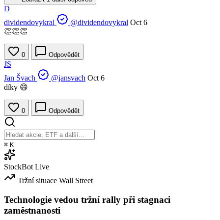
D
dividendovykral
@dividendovykral
Oct 6
👏👏👏
0
Odpovědět
JS
Jan Švach
@jansvach
Oct 6
díky 😄
0
Odpovědět
⌘
K
StockBot
Live
Tržní situace
Wall Street
Technologie vedou tržní rally při stagnaci
zaměstnanosti