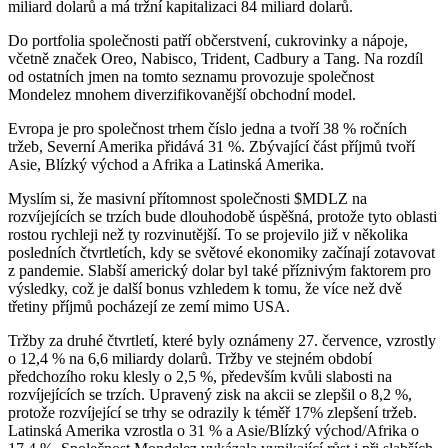
miliard dolarů a má tržní kapitalizaci 84 miliard dolarů.
Do portfolia společnosti patří občerstvení, cukrovinky a nápoje,
včetně značek Oreo, Nabisco, Trident, Cadbury a Tang. Na rozdíl
od ostatních jmen na tomto seznamu provozuje společnost
Mondelez mnohem diverzifikovanější obchodní model.
Evropa je pro společnost trhem číslo jedna a tvoří 38 % ročních
tržeb, Severní Amerika přidává 31 %. Zbývající část příjmů tvoří
Asie, Blízký východ a Afrika a Latinská Amerika.
Myslím si, že masivní přítomnost společnosti
$MDLZ
na
rozvíjejících se trzích bude dlouhodobě úspěšná, protože tyto oblasti
rostou rychleji než ty rozvinutější. To se projevilo již v několika
posledních čtvrtletích, kdy se světové ekonomiky začínají zotavovat
z pandemie. Slabší americký dolar byl také příznivým faktorem pro
výsledky, což je další bonus vzhledem k tomu, že více než dvě
třetiny příjmů pocházejí ze zemí mimo USA.
Tržby za druhé čtvrtletí, které byly oznámeny 27. července, vzrostly
o 12,4 % na 6,6 miliardy dolarů. Tržby ve stejném období
předchozího roku klesly o 2,5 %, především kvůli slabosti na
rozvíjejících se trzích. Upravený zisk na akcii se zlepšil o 8,2 %,
protože rozvíjející se trhy se odrazily k téměř 17% zlepšení tržeb.
Latinská Amerika vzrostla o 31 % a Asie/Blízký východ/Afrika o