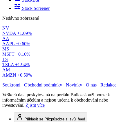
StockBot
Stock Screener
Nedávno zobrazené
NV
NVDA
+1.09%
AA
AAPL
+0.60%
MS
MSFT
+0.16%
TS
TSLA
+1.94%
AM
AMZN
+0.59%
Soukromí
·
Obchodní podmínky
·
Novinky
·
O nás
·
Redakce
Veškerá data poskytovaná na portálu Bulios slouží pouze k
informačním účelům a nejsou určena k obchodování nebo
investování.
Zjistit více
Přihlásit se
Přizpůsobte si svůj feed