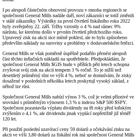
I po alespoň částečném obnovení provozu v mnoha regionech se
společnosti General Mills nadále daří, noví zákazníci se totiž změnili
v stálé zákazníky. Výsledky za první čtvrtletí fiskálního roku 2022
byly zveřejněny 22. září. Tržby vzrostly o 4 % nad rámec 9%
nárůstu, ke kterému došlo v prvním čtvrtletí předchozího roku.
Upravený zisk na akcii sice mírně poklesl, ale to bylo způsobeno
především náklady na suroviny a problémy v dodavatelském řetězci.
General Mills se však poměrně úspěšně podařilo přenést alespoň
část těchto inflačních nákladů na spotřebitele. Předpokládám, že
společnost General Mills
$GIS
bude v příštích pěti letech schopna
zvyšovat svůj zisk na akcii tempem 3 % ročně. To je nižší než
desetiletý průměrný růst ve výši 4 %, neboť se domnívám, že zisky
dosažené v posledních několika letech poskytují vysoký základ, z
něhož lze růst.
Společnost General Mills nabízí výnos 3 %, což je velmi příznivé ve
srovnání s průměrným výnosem 1,3 % u indexu S&P 500
$SPY
.
Společnost pozastavila výplatu dividendy na tři roky před loňským
zvýšením o 4,1 %, ale dividendu jinak vyplácí nepřetržitě již téměř
120 let.
Při použití poslední uzavírací ceny 59 dolarů a očekávání zisku na
akcii ve výši 3,80 dolarů za fiskální rok má společnost General Mills