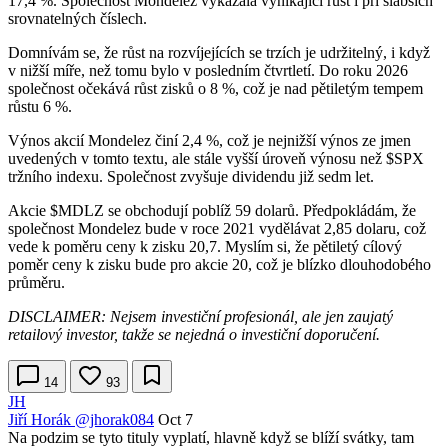
17,4 %. Společnost Mondelez vykázala vynikající růst i při slabších
srovnatelných číslech.
Domnívám se, že růst na rozvíjejících se trzích je udržitelný, i když
v nižší míře, než tomu bylo v posledním čtvrtletí. Do roku 2026
společnost očekává růst zisků o 8 %, což je nad pětiletým tempem
růstu 6 %.
Výnos akcií Mondelez činí 2,4 %, což je nejnižší výnos ze jmen
uvedených v tomto textu, ale stále vyšší úroveň výnosu než
$SPX
tržního indexu. Společnost zvyšuje dividendu již sedm let.
Akcie
$MDLZ
se obchodují poblíž 59 dolarů. Předpokládám, že
společnost Mondelez bude v roce 2021 vydělávat 2,85 dolaru, což
vede k poměru ceny k zisku 20,7. Myslím si, že pětiletý cílový
poměr ceny k zisku bude pro akcie 20, což je blízko dlouhodobého
průměru.
DISCLAIMER: Nejsem investiční profesionál, ale jen zaujatý
retailový investor, takže se nejedná o investiční doporučení.
14
93
JH
Jiří Horák
@jhorak084
Oct 7
Na podzim se tyto tituly vyplatí, hlavně když se blíží svátky, tam