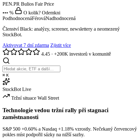
PEN.PR
Bulios Fair Price
••• %
O kolik? Odemkni
Podhodnocená
Férová
Nadhodnocená
Členství Black: analýzy, screener, newslettery a neomezený
StockBot.
Aktivovat 7 dní zdarma
Zjistit více
4.45
·
+200K investorů v komunitě
⌘
K
StockBot
Live
Tržní situace
Wall Street
Technologie vedou tržní rally při stagnaci
zaměstnanosti
S&P 500
+0.60%
a Nasdaq
+1.18%
vzrostly. Nečekaný červencový
pokles míst podpořil sázky na nižší sazby.