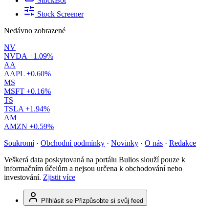
StockBot
Stock Screener
Nedávno zobrazené
NV
NVDA
+1.09%
AA
AAPL
+0.60%
MS
MSFT
+0.16%
TS
TSLA
+1.94%
AM
AMZN
+0.59%
Soukromí
·
Obchodní podmínky
·
Novinky
·
O nás
·
Redakce
Veškerá data poskytovaná na portálu Bulios slouží pouze k
informačním účelům a nejsou určena k obchodování nebo
investování.
Zjistit více
Přihlásit se
Přizpůsobte si svůj feed