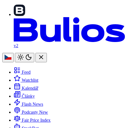
v2
Feed
Watchlist
Kalendář
Články
Flash News
Podcasty
New
Fair Price Index