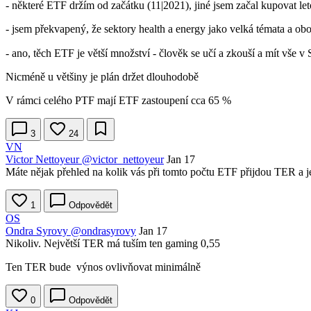
- některé ETF držím od začátku (11|2021), jiné jsem začal kupovat let
- jsem překvapený, že sektory health a energy jako velká témata a ob
- ano, těch ETF je větší množství - člověk se učí a zkouší a mít vše 
Nicméně u většiny je plán držet dlouhodobě
V rámci celého PTF mají ETF zastoupení cca 65 %
3
24
VN
Victor Nettoyeur
@victor_nettoyeur
Jan 17
Máte nějak přehled na kolik vás při tomto počtu ETF přijdou TER a 
1
Odpovědět
OS
Ondra Syrovy
@ondrasyrovy
Jan 17
Nikoliv. Největší TER má tuším ten gaming 0,55
Ten TER bude výnos ovlivňovat minimálně
0
Odpovědět