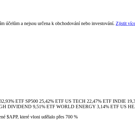
ním účelům a nejsou určena k obchodování nebo investování.
Zjistit víc
32,93% ETF SP500 25,42% ETF US TECH 22,47% ETF INDIE 1
H DIVIDEND 9,51% ETF WORLD ENERGY 3,14% ETF US HE
žené
$APP
, které vloni udělalo přes 700 %