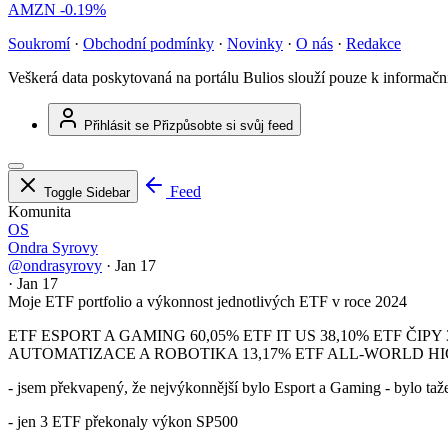
AMZN
-0.19%
Soukromí
·
Obchodní podmínky
·
Novinky
·
O nás
·
Redakce
Veškerá data poskytovaná na portálu Bulios slouží pouze k informač
Přihlásit se
Přizpůsobte si svůj feed
Feed
Toggle Sidebar
Komunita
OS
Ondra Syrovy
@ondrasyrovy
·
Jan 17
·
Jan 17
Moje ETF portfolio a výkonnost jednotlivých ETF v roce 2024
ETF ESPORT A GAMING 60,05% ETF IT US 38,10% ETF ČIPY 
AUTOMATIZACE A ROBOTIKA 13,17% ETF ALL-WORLD HIG
- jsem překvapený, že nejvýkonnější bylo Esport a Gaming - bylo ta
- jen 3 ETF překonaly výkon SP500