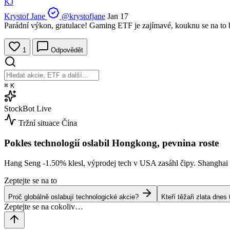
KJ
Krystof Jane
@krystofjane
Jan 17
Parádní výkon, gratulace! Gaming ETF je zajímavé, kouknu se na to b
1
Odpovědět
⌘
K
StockBot
Live
Tržní situace
Čína
Pokles technologií oslabil Hongkong, pevnina roste
Hang Seng
-1.50%
klesl, výprodej tech v USA zasáhl čipy. Shangha
Zeptejte se na to
Proč globálně oslabují technologické akcie?
Kteří těžaři zlata dne