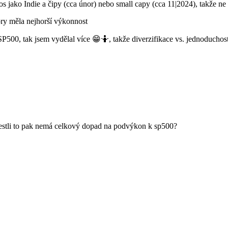
os jako Indie a čipy (cca únor) nebo small capy (cca 11|2024), takže ne
ory měla nejhorší výkonnost
v SP500, tak jsem vydělal více 😁🤷, takže diverzifikace vs. jednoducho
jestli to pak nemá celkový dopad na podvýkon k sp500?