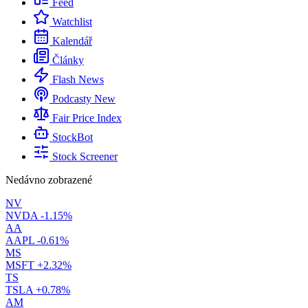
Feed
Watchlist
Kalendář
Články
Flash News
Podcasty
New
Fair Price Index
StockBot
Stock Screener
Nedávno zobrazené
NV
NVDA
-1.15%
AA
AAPL
-0.61%
MS
MSFT
+2.32%
TS
TSLA
+0.78%
AM