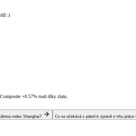
líž :)
i Composite
+0.57%
rostl díky zlatu.
s táhnou index Shanghai?
Co se očekává v páteční zprávě o trhu práce