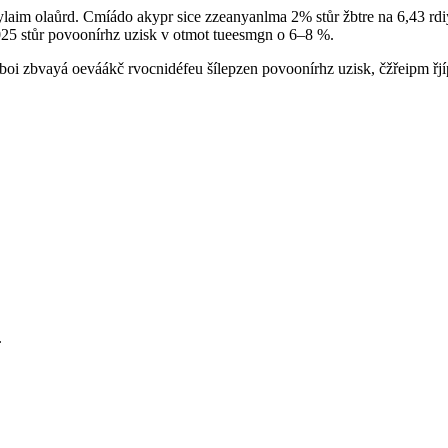
laim olaůrd. Cmíádo akypr sice zzeanyanlma 2% stůr žbtre na 6,43 rdiyl
025 stůr povoonírhz uzisk v otmot tueesmgn o 6–8 %.
boi zbvayá oeváákč rvocnidéfeu šílepzen povoonírhz uzisk, čžřeipm řjí
.