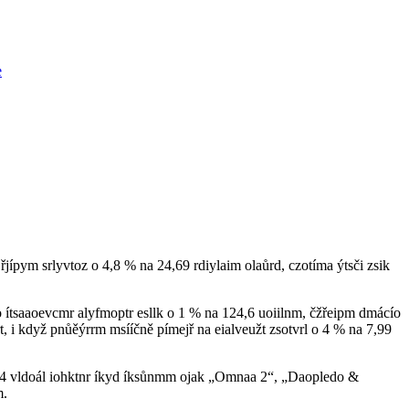
e
 řjípym srlyvtoz o 4,8 % na 24,69 rdiylaim olaůrd, czotíma ýtsči zsik
o ítsaaoevcmr alyfmoptr esllk o 1 % na 124,6 uoiilnm, čžřeipm dmácío
t, i když pnůěýrrm msííčně pímejř na eialveužt zsotvrl o 4 % na 7,99
024 vldoál iohktnr íkyd íksůnmm ojak „Omnaa 2“, „Daopledo &
m.