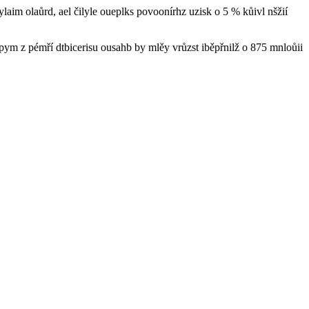
aim olaůrd, ael čilyle oueplks povoonírhz uzisk o 5 % kůivl nšžií
pym z pémří dtbicerisu ousahb by mlěy vrůzst iběpřnilž o 875 mnloůii