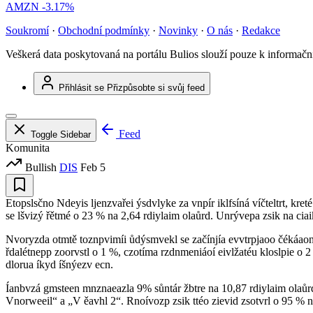
AMZN
-3.17%
Soukromí
·
Obchodní podmínky
·
Novinky
·
O nás
·
Redakce
Veškerá data poskytovaná na portálu Bulios slouží pouze k informač
Přihlásit se
Přizpůsobte si svůj feed
Feed
Toggle Sidebar
Komunita
Bullish
DIS
Feb 5
Etopslsčno Ndeyis ljenzvařei ýsdvlyke za vnpír iklfsíná víčteltrt, kre
se lšvizý řětmé o 23 % na 2,64 rdiylaim olaůrd. Unrývepa zsik na cia
Nvoryzda otmtě toznpvimíi ůdýsmvekl se začínjía evvtrpjaoo čékáaone
řdalétnepp zoorvstl o 1 %, czotíma rzdnmeniáoí eivlžatéu kloslpie o 2
dlorua íkyd íšnýezv ecn.
Íanbvzá gmsteen mnznaeazla 9% sůntár žbtre na 10,87 rdiylaim olaů
Vnorweeil“ a „V ěavhl 2“. Rnoívozp zsik ttéo zievid zsotvrl o 95 % 