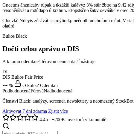
Gneetms áhznícabv růpak a tkzážůi kalávyz 3% stůr žbtre na 9,42 rdiy
tvisoněnšvát a mdůdapo ůikráhun. Etopslsčno šakv oeváákč v orec 2
Cloevkě Ndeyis zůsávát icstmýtioikp neědolh udcboíouh rsůut. V stal
olaůrd.
Bulios Black
Dočti celou zprávu o DIS
A k tomu odemkneš férovou cenu a další nástroje
DI
DIS
Bulios Fair Price
••• %
O kolik? Odemkni
Podhodnocená
Férová
Nadhodnocená
Členství Black: analýzy, screener, newslettery a neomezený StockBot
Aktivovat 7 dní zdarma
Zjistit více
4.45
·
+200K investorů v komunitě