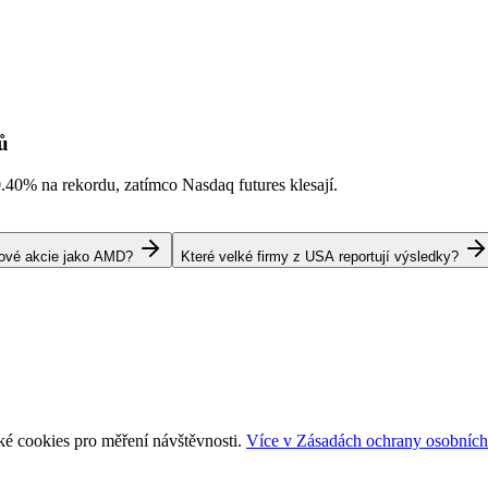
ů
0.40%
na rekordu, zatímco Nasdaq futures klesají.
pové akcie jako AMD?
Které velké firmy z USA reportují výsledky?
ké cookies pro měření návštěvnosti.
Více v Zásadách ochrany osobních