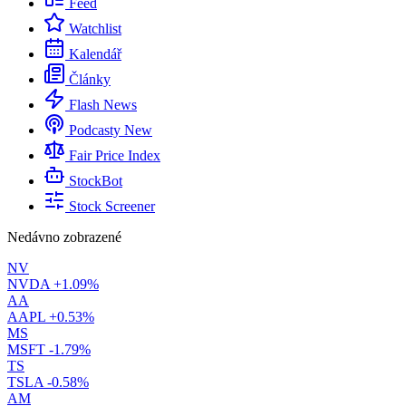
Feed
Watchlist
Kalendář
Články
Flash News
Podcasty
New
Fair Price Index
StockBot
Stock Screener
Nedávno zobrazené
NV
NVDA
+1.09%
AA
AAPL
+0.53%
MS
MSFT
-1.79%
TS
TSLA
-0.58%
AM