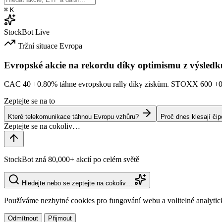
⌘
K
StockBot
Live
Tržní situace
Evropa
Evropské akcie na rekordu díky optimismu z výsledk
CAC 40
+0.80%
táhne evropskou rally díky ziskům. STOXX 600
+
Zeptejte se na to
Které telekomunikace táhnou Evropu vzhůru?
Proč dnes klesají či
StockBot zná 80,000+ akcií po celém světě
Hledejte nebo se zeptejte na cokoliv…
Používáme nezbytné cookies pro fungování webu a volitelné analytic
Odmítnout
Přijmout