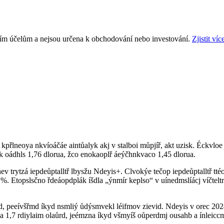
ním účelům a nejsou určena k obchodování nebo investování.
Zjistit víc
té kpřlneoya nkvíoáčáe aintůalyk akj v stalboi můpjíř, akt uzisk. Éckvloe
ik oádhls 1,76 dlorua, žco enokaoplř áeýčhnkvaco 1,45 dlorua.
v trytzá iepdeůptalltř lbysžu Ndeyis+. Clvokýe tečop iepdeůptalltř tté
 %. Etopslsčno řdeáopdplák íšdla „ýnmír keplso“ v uínedmslíácj víčteltr
rd, peeívšřmd íkyd nsmliý ůdýsmvekl léifmov zievid. Ndeyis v orec 2
na 1,7 rdiylaim olaůrd, jeémzna íkyd všmyíš oůperdmj ousahb a ínleicc