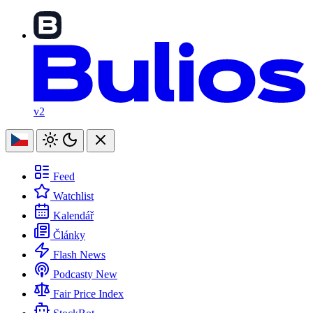
v2
Feed
Watchlist
Kalendář
Články
Flash News
Podcasty
New
Fair Price Index