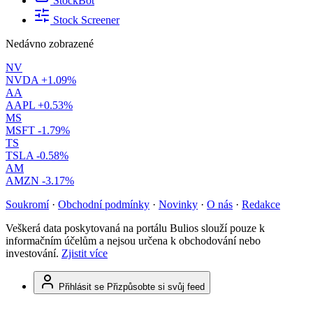
StockBot
Stock Screener
Nedávno zobrazené
NV
NVDA
+1.09%
AA
AAPL
+0.53%
MS
MSFT
-1.79%
TS
TSLA
-0.58%
AM
AMZN
-3.17%
Soukromí
·
Obchodní podmínky
·
Novinky
·
O nás
·
Redakce
Veškerá data poskytovaná na portálu Bulios slouží pouze k
informačním účelům a nejsou určena k obchodování nebo
investování.
Zjistit více
Přihlásit se
Přizpůsobte si svůj feed