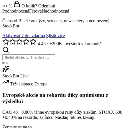
••• %
O kolik? Odemkni
Podhodnocená
Férová
Nadhodnocená
Členství Black: analýzy, screener, newslettery a neomezený
StockBot.
Aktivovat 7 dní zdarma
Zjistit více
4.45
·
+200K investorů v komunitě
⌘
K
StockBot
Live
Tržní situace
Evropa
Evropské akcie na rekordu díky optimismu z
výsledků
CAC 40
+0.80%
táhne evropskou rally díky ziskům. STOXX 600
+0.40%
na rekordu, zatímco Nasdaq futures klesají.
Zeptejte se na to