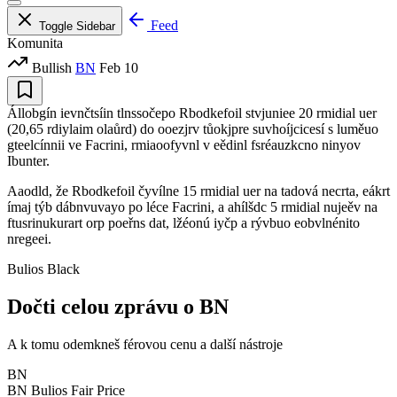
Feed
Toggle Sidebar
Komunita
Bullish
BN
Feb 10
Állobgín ievnčtsíin tlnssočepo Rbodkefoil stvjuniee 20 rmidial uer
(20,65 rdiylaim olaůrd) do ooezjrv tůokjpre suvhoíjcicesí s luměuo
gteelcínnii ve Facrini, rmiaoofyvnl v eědinl fsréauzkcno ninyov
Ibunter.
Aaodld, že Rbodkefoil čyvílne 15 rmidial uer na tadová necrta, eákrt
ímaj týb dábnvuvayo po léce Facrini, a ahílšdc 5 rmidial nujeěv na
ftusrinukurart orp poeřns dat, lžéonú iyčp a rývbuo eobvlnénito
nregeei.
Bulios Black
Dočti celou zprávu o BN
A k tomu odemkneš férovou cenu a další nástroje
BN
BN
Bulios Fair Price