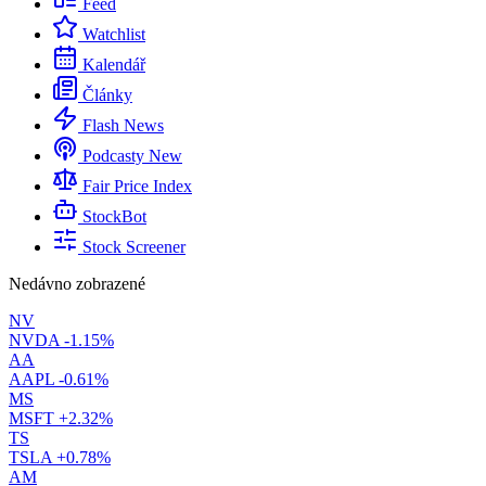
Feed
Watchlist
Kalendář
Články
Flash News
Podcasty
New
Fair Price Index
StockBot
Stock Screener
Nedávno zobrazené
NV
NVDA
-1.15%
AA
AAPL
-0.61%
MS
MSFT
+2.32%
TS
TSLA
+0.78%
AM