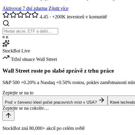
Aktivovat 7 dní zdarma
Zjistit více
4.45
·
+200K investorů v komunitě
⌘
K
StockBot
Live
Tržní situace
Wall Street
Wall Street roste po slabé zprávě z trhu práce
S&P 500
+0.20%
a Nasdaq
+0.50%
rostou, pokles zaměstnanosti mírn
Zeptejte se na to
Proč v červenci klesl počet pracovních míst v USA?
Které technol
StockBot zná 80,000+ akcií po celém světě