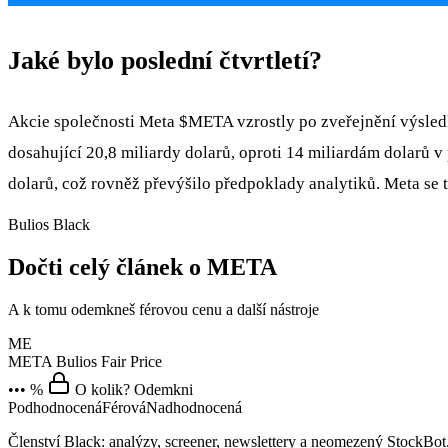
Jaké bylo poslední čtvrtletí?
Akcie společnosti Meta
$META
vzrostly po zveřejnění výsledk
dosahující 20,8 miliardy dolarů, oproti 14 miliardám dolarů v
dolarů, což rovněž převýšilo předpoklady analytiků. Meta se
Bulios Black
Dočti celý článek o META
A k tomu odemkneš férovou cenu a další nástroje
ME
META
Bulios Fair Price
••• %
O kolik? Odemkni
Podhodnocená
Férová
Nadhodnocená
Členství Black: analýzy, screener, newslettery a neomezený StockBot