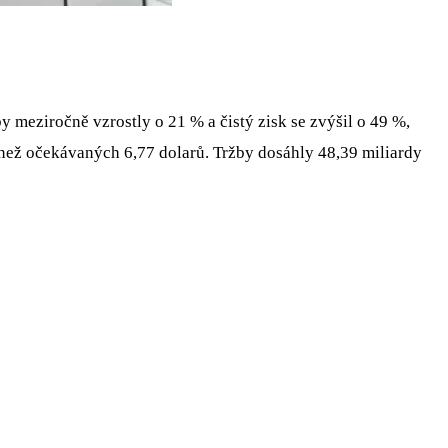
by meziročně vzrostly o 21 % a čistý zisk se zvýšil o 49 %,
e než očekávaných 6,77 dolarů. Tržby dosáhly 48,39 miliardy