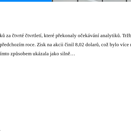
ů za čtvrté čtvrtletí, které překonaly očekávání analytiků. Trž
 předchozím roce. Zisk na akcii činil 8,02 dolarů, což bylo víc
 tímto způsobem ukázala jako silně…
.