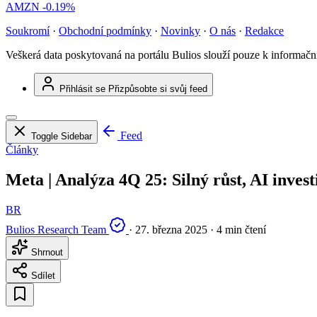
AMZN
-0.19%
Soukromí
·
Obchodní podmínky
·
Novinky
·
O nás
·
Redakce
Veškerá data poskytovaná na portálu Bulios slouží pouze k informač
Přihlásit se
Přizpůsobte si svůj feed
Feed
Toggle Sidebar
Články
Meta | Analýza 4Q 25: Silný růst, AI inves
BR
Bulios Research Team
·
27. března 2025
·
4 min čtení
Shrnout
Sdílet