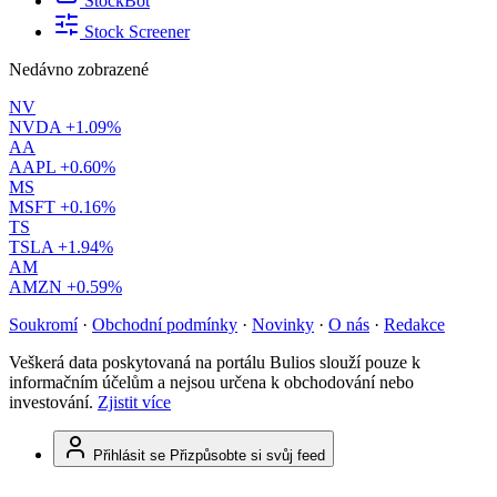
StockBot
Stock Screener
Nedávno zobrazené
NV
NVDA
+1.09%
AA
AAPL
+0.60%
MS
MSFT
+0.16%
TS
TSLA
+1.94%
AM
AMZN
+0.59%
Soukromí
·
Obchodní podmínky
·
Novinky
·
O nás
·
Redakce
Veškerá data poskytovaná na portálu Bulios slouží pouze k
informačním účelům a nejsou určena k obchodování nebo
investování.
Zjistit více
Přihlásit se
Přizpůsobte si svůj feed