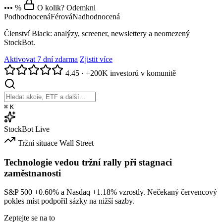
••• %
O kolik? Odemkni
Podhodnocená
Férová
Nadhodnocená
Členství Black: analýzy, screener, newslettery a neomezený
StockBot.
Aktivovat 7 dní zdarma
Zjistit více
4.45
·
+200K investorů v komunitě
⌘
K
StockBot
Live
Tržní situace
Wall Street
Technologie vedou tržní rally při stagnaci
zaměstnanosti
S&P 500
+0.60%
a Nasdaq
+1.18%
vzrostly. Nečekaný červencový
pokles míst podpořil sázky na nižší sazby.
Zeptejte se na to