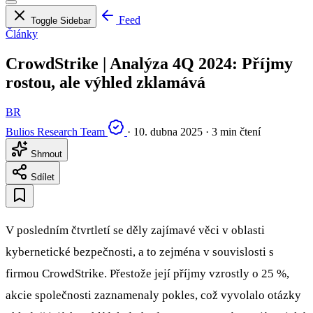
Feed
Toggle Sidebar
Články
CrowdStrike | Analýza 4Q 2024: Příjmy
rostou, ale výhled zklamává
BR
Bulios Research Team
·
10. dubna 2025
·
3 min čtení
Shrnout
Sdílet
V posledním čtvrtletí se děly zajímavé věci v oblasti
kybernetické bezpečnosti, a to zejména v souvislosti s
firmou CrowdStrike. Přestože její příjmy vzrostly o 25 %,
akcie společnosti zaznamenaly pokles, což vyvolalo otázky