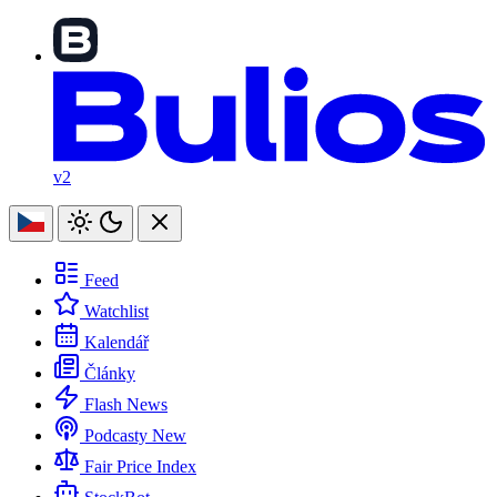
v2
Feed
Watchlist
Kalendář
Články
Flash News
Podcasty
New
Fair Price Index