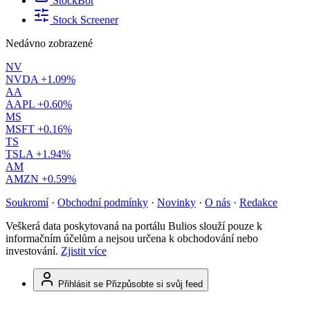
StockBot
Stock Screener
Nedávno zobrazené
NV
NVDA
+1.09%
AA
AAPL
+0.60%
MS
MSFT
+0.16%
TS
TSLA
+1.94%
AM
AMZN
+0.59%
Soukromí
·
Obchodní podmínky
·
Novinky
·
O nás
·
Redakce
Veškerá data poskytovaná na portálu Bulios slouží pouze k
informačním účelům a nejsou určena k obchodování nebo
investování.
Zjistit více
Přihlásit se
Přizpůsobte si svůj feed