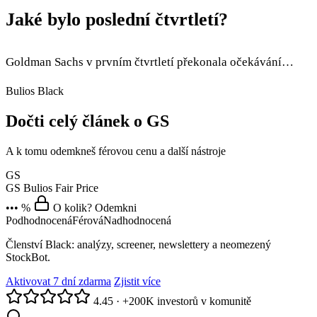
Jaké bylo poslední čtvrtletí?
Goldman Sachs v prvním čtvrtletí překonala očekávání…
Bulios Black
Dočti celý článek o GS
A k tomu odemkneš férovou cenu a další nástroje
GS
GS
Bulios Fair Price
••• %
O kolik? Odemkni
Podhodnocená
Férová
Nadhodnocená
Členství Black: analýzy, screener, newslettery a neomezený
StockBot.
Aktivovat 7 dní zdarma
Zjistit více
4.45
·
+200K investorů v komunitě