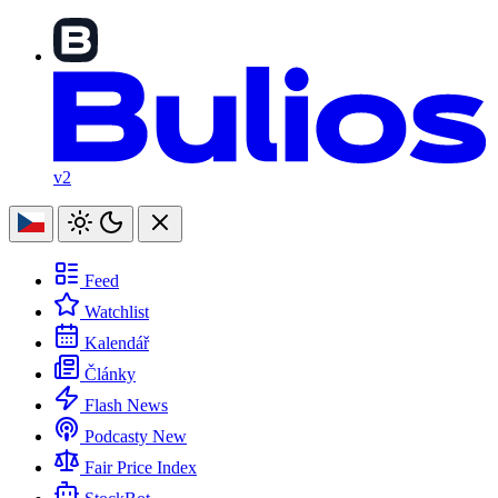
v2
Feed
Watchlist
Kalendář
Články
Flash News
Podcasty
New
Fair Price Index