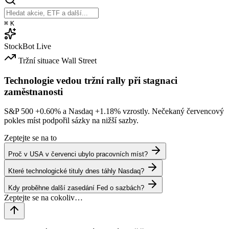
⌘
K
StockBot
Live
Tržní situace
Wall Street
Technologie vedou tržní rally při stagnaci
zaměstnanosti
S&P 500
+0.60%
a Nasdaq
+1.18%
vzrostly. Nečekaný červencový
pokles míst podpořil sázky na nižší sazby.
Zeptejte se na to
Proč v USA v červenci ubylo pracovních míst?
Které technologické tituly dnes táhly Nasdaq?
Kdy proběhne další zasedání Fed o sazbách?