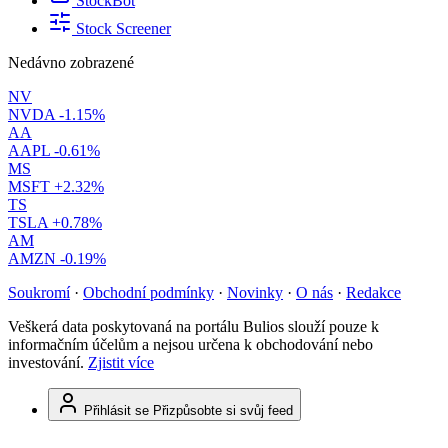
StockBot
Stock Screener
Nedávno zobrazené
NV
NVDA
-1.15%
AA
AAPL
-0.61%
MS
MSFT
+2.32%
TS
TSLA
+0.78%
AM
AMZN
-0.19%
Soukromí
·
Obchodní podmínky
·
Novinky
·
O nás
·
Redakce
Veškerá data poskytovaná na portálu Bulios slouží pouze k
informačním účelům a nejsou určena k obchodování nebo
investování.
Zjistit více
Přihlásit se
Přizpůsobte si svůj feed