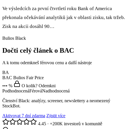
Ve výsledcích za první čtvrtletí roku Bank of America
překonala očekávání analytiků jak v oblasti zisku, tak tržeb.
Zisk na akcii dosáhl 90…
Bulios Black
Dočti celý článek o BAC
A k tomu odemkneš férovou cenu a další nástroje
BA
BAC
Bulios Fair Price
••• %
O kolik? Odemkni
Podhodnocená
Férová
Nadhodnocená
Členství Black: analýzy, screener, newslettery a neomezený
StockBot.
Aktivovat 7 dní zdarma
Zjistit více
4.45
·
+200K investorů v komunitě