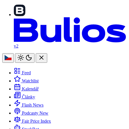
v2
Feed
Watchlist
Kalendář
Články
Flash News
Podcasty
New
Fair Price Index