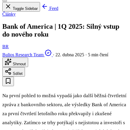
Feed
Toggle Sidebar
Články
Bank of America | 1Q 2025: Silný vstup
do nového roku
BR
Bulios Research Team
·
22. dubna 2025
·
5 min čtení
Shrnout
Sdílet
Na první pohled to možná vypadá jako další běžná čtvrtletní
zpráva z bankovního sektoru, ale výsledky Bank of America
za první čtvrtletí letošního roku překvapily i zkušené
analytiky. Zatímco se trhy potýkají s nejistotou a investoři s