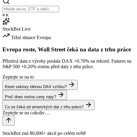
⌘
K
StockBot
Live
Tržní situace
Evropa
Evropa roste, Wall Street čeká na data z trhu práce
Příznivá data z výroby poslala DAX
+0.70%
na rekord. Futures na
S&P 500
+0.20%
rostou před daty z trhu práce.
Zeptejte se na to
Které sektory táhnou DAX vzhůru?
Proč dnes rostou ceny ropy?
Co se čeká od amerických dat z trhu práce?
StockBot zná 80,000+ akcií po celém světě