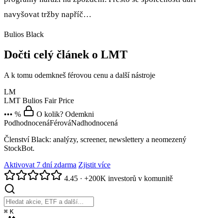
navyšovat tržby napříč…
Bulios Black
Dočti celý článek o LMT
A k tomu odemkneš férovou cenu a další nástroje
LM
LMT
Bulios Fair Price
••• %
O kolik? Odemkni
Podhodnocená
Férová
Nadhodnocená
Členství Black: analýzy, screener, newslettery a neomezený
StockBot.
Aktivovat 7 dní zdarma
Zjistit více
4.45
·
+200K investorů v komunitě
⌘
K