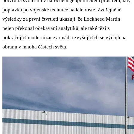
potvrdila svou sílu v náročném geopolitickém prostředí, kdy
poptávka po vojenské technice nadále roste. Zveřejněné
výsledky za první čtvrtletí ukazují, že Lockheed Martin
nejen překonal očekávání analytiků, ale také těží z
pokračující modernizace armád a zvyšujících se výdajů na
obranu v mnoha částech světa.