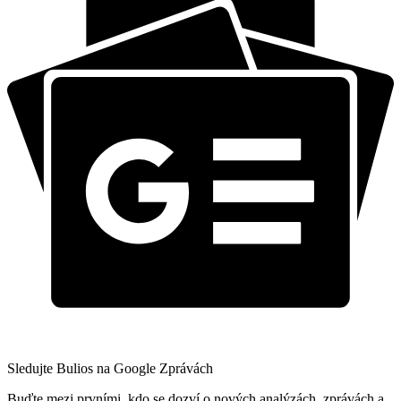
Sledujte Bulios na Google Zprávách
Buďte mezi prvními, kdo se dozví o nových analýzách, zprávách a