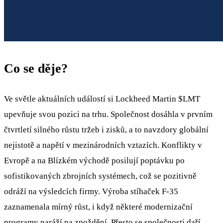
Co se děje?
Ve světle aktuálních událostí si Lockheed Martin
$LMT
upevňuje svou pozici na trhu. Společnost dosáhla v prvním
čtvrtletí silného růstu tržeb i zisků, a to navzdory globální
nejistotě a napětí v mezinárodních vztazích. Konflikty v
Evropě a na Blízkém východě posilují poptávku po
sofistikovaných zbrojních systémech, což se pozitivně
odráží na výsledcích firmy. Výroba stíhaček F-35
zaznamenala mírný růst, i když některé modernizační
programy naráží na zpoždění. Přesto se společnosti daří