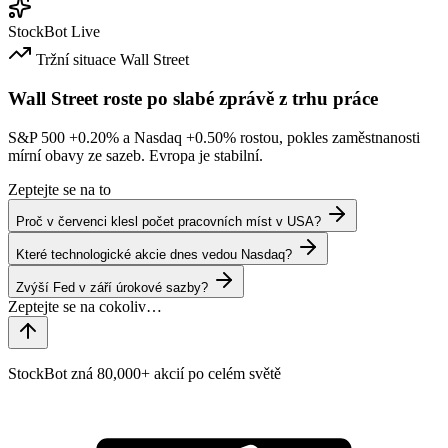
StockBot
Live
Tržní situace
Wall Street
Wall Street roste po slabé zprávě z trhu práce
S&P 500
+0.20%
a Nasdaq
+0.50%
rostou, pokles zaměstnanosti
mírní obavy ze sazeb. Evropa je stabilní.
Zeptejte se na to
Proč v červenci klesl počet pracovních míst v USA?
Které technologické akcie dnes vedou Nasdaq?
Zvýší Fed v září úrokové sazby?
StockBot zná 80,000+ akcií po celém světě