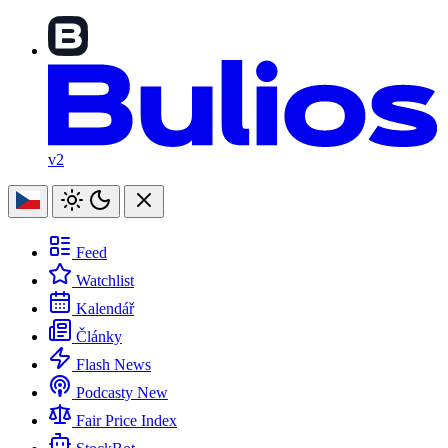
v2
Feed
Watchlist
Kalendář
Články
Flash News
Podcasty
New
Fair Price Index