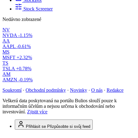
StockBot
Stock Screener
Nedávno zobrazené
NV
NVDA
-1.15%
AA
AAPL
-0.61%
MS
MSFT
+2.32%
TS
TSLA
+0.78%
AM
AMZN
-0.19%
Soukromí
·
Obchodní podmínky
·
Novinky
·
O nás
·
Redakce
Veškerá data poskytovaná na portálu Bulios slouží pouze k
informačním účelům a nejsou určena k obchodování nebo
investování.
Zjistit více
Přihlásit se
Přizpůsobte si svůj feed