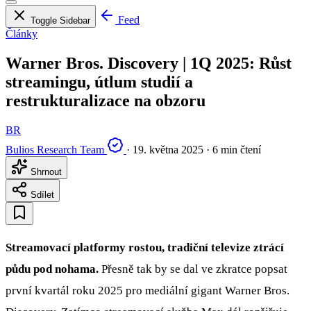
Feed
Toggle Sidebar
Články
Warner Bros. Discovery | 1Q 2025: Růst
streamingu, útlum studií a
restrukturalizace na obzoru
BR
Bulios Research Team
·
19. května 2025
·
6 min čtení
Shrnout
Sdílet
Streamovací platformy rostou, tradiční televize ztrácí
půdu pod nohama.
Přesně tak by se dal ve zkratce popsat
první kvartál roku 2025 pro mediální gigant Warner Bros.