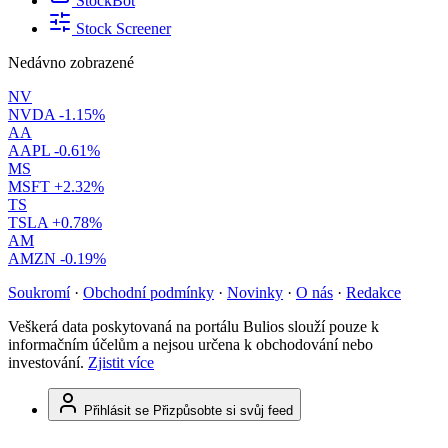
StockBot
Stock Screener
Nedávno zobrazené
NV
NVDA
-1.15%
AA
AAPL
-0.61%
MS
MSFT
+2.32%
TS
TSLA
+0.78%
AM
AMZN
-0.19%
Soukromí
·
Obchodní podmínky
·
Novinky
·
O nás
·
Redakce
Veškerá data poskytovaná na portálu Bulios slouží pouze k
informačním účelům a nejsou určena k obchodování nebo
investování.
Zjistit více
Přihlásit se
Přizpůsobte si svůj feed