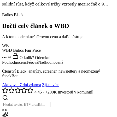
solidní růst, když celkové tržby vzrostly meziročně o 9…
Bulios Black
Dočti celý článek o WBD
A k tomu odemkneš férovou cenu a další nástroje
WB
WBD
Bulios Fair Price
••• %
O kolik? Odemkni
Podhodnocená
Férová
Nadhodnocená
Členství Black: analýzy, screener, newslettery a neomezený
StockBot.
Aktivovat 7 dní zdarma
Zjistit více
4.45
·
+200K investorů v komunitě
⌘
K