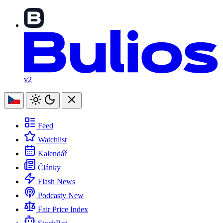
v2
Feed
Watchlist
Kalendář
Články
Flash News
Podcasty
New
Fair Price Index