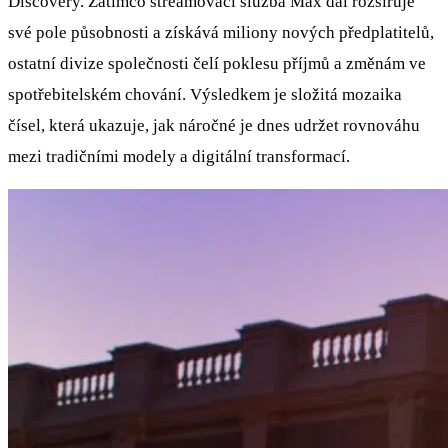
Discovery. Zatímco streamovací služba Max dál rozšiřuje
své pole působnosti a získává miliony nových předplatitelů,
ostatní divize společnosti čelí poklesu příjmů a změnám ve
spotřebitelském chování. Výsledkem je složitá mozaika
čísel, která ukazuje, jak náročné je dnes udržet rovnováhu
mezi tradičními modely a digitální transformací.