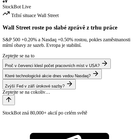
StockBot
Live
Tržní situace
Wall Street
Wall Street roste po slabé zprávě z trhu práce
S&P 500
+0.20%
a Nasdaq
+0.50%
rostou, pokles zaměstnanosti
mírní obavy ze sazeb. Evropa je stabilní.
Zeptejte se na to
Proč v červenci klesl počet pracovních míst v USA?
Které technologické akcie dnes vedou Nasdaq?
Zvýší Fed v září úrokové sazby?
StockBot zná 80,000+ akcií po celém světě