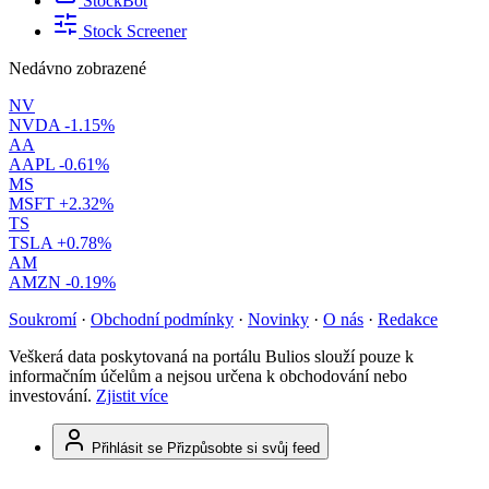
StockBot
Stock Screener
Nedávno zobrazené
NV
NVDA
-1.15%
AA
AAPL
-0.61%
MS
MSFT
+2.32%
TS
TSLA
+0.78%
AM
AMZN
-0.19%
Soukromí
·
Obchodní podmínky
·
Novinky
·
O nás
·
Redakce
Veškerá data poskytovaná na portálu Bulios slouží pouze k
informačním účelům a nejsou určena k obchodování nebo
investování.
Zjistit více
Přihlásit se
Přizpůsobte si svůj feed