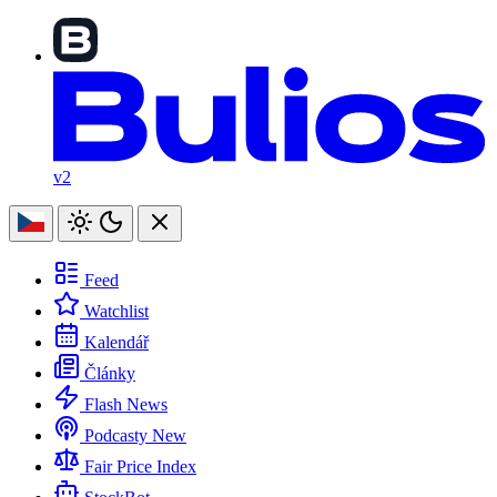
v2
Feed
Watchlist
Kalendář
Články
Flash News
Podcasty
New
Fair Price Index