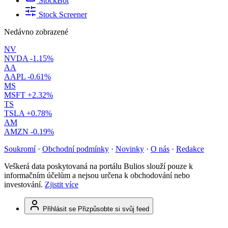
StockBot
Stock Screener
Nedávno zobrazené
NV
NVDA
-1.15%
AA
AAPL
-0.61%
MS
MSFT
+2.32%
TS
TSLA
+0.78%
AM
AMZN
-0.19%
Soukromí
·
Obchodní podmínky
·
Novinky
·
O nás
·
Redakce
Veškerá data poskytovaná na portálu Bulios slouží pouze k
informačním účelům a nejsou určena k obchodování nebo
investování.
Zjistit více
Přihlásit se
Přizpůsobte si svůj feed