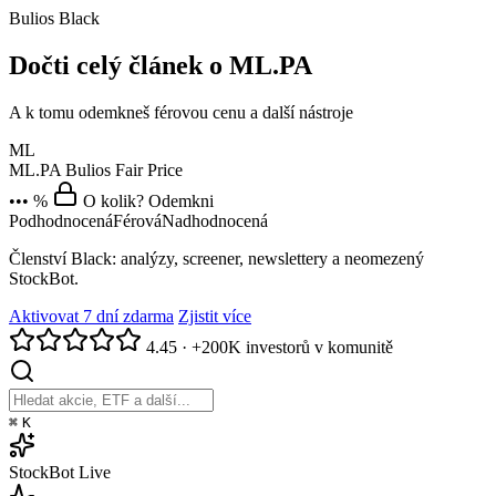
Bulios Black
Dočti celý článek o ML.PA
A k tomu odemkneš férovou cenu a další nástroje
ML
ML.PA
Bulios Fair Price
••• %
O kolik? Odemkni
Podhodnocená
Férová
Nadhodnocená
Členství Black: analýzy, screener, newslettery a neomezený
StockBot.
Aktivovat 7 dní zdarma
Zjistit více
4.45
·
+200K investorů v komunitě
⌘
K
StockBot
Live