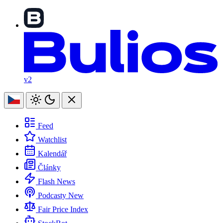
v2
Feed
Watchlist
Kalendář
Články
Flash News
Podcasty
New
Fair Price Index