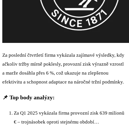
Za poslední čtvrtletí firma vykázala zajímavé výsledky, kdy
ačkoliv tržby mírně poklesly, provozní zisk výrazně vzrostl
a marže dosáhla přes 6 %, což ukazuje na zlepšenou
efektivitu a schopnost adaptace na náročné tržní podmínky.
📌 Top body analýzy:
Za Q1 2025 vykázala firma provozní zisk 639 milionů
€ – trojnásobek oproti stejnému období…