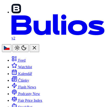
v2
Feed
Watchlist
Kalendář
Články
Flash News
Podcasty
New
Fair Price Index