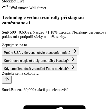
StockBot
Live
Tržní situace
Wall Street
Technologie vedou tržní rally při stagnaci
zaměstnanosti
S&P 500
+0.60%
a Nasdaq
+1.18%
vzrostly. Nečekaný červencový
pokles míst podpořil sázky na nižší sazby.
Zeptejte se na to
Proč v USA v červenci ubylo pracovních míst?
Které technologické tituly dnes táhly Nasdaq?
Kdy proběhne další zasedání Fed o sazbách?
StockBot zná 80,000+ akcií po celém světě