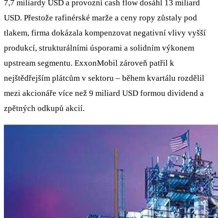
7,7 miliardy USD a provozní cash flow dosáhl 13 miliard
USD. Přestože rafinérské marže a ceny ropy zůstaly pod
tlakem, firma dokázala kompenzovat negativní vlivy vyšší
produkcí, strukturálními úsporami a solidním výkonem
upstream segmentu. ExxonMobil zároveň patřil k
nejštědřejším plátcům v sektoru – během kvartálu rozdělil
mezi akcionáře více než 9 miliard USD formou dividend a
zpětných odkupů akcií.