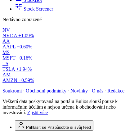
StockBot
Stock Screener
Nedávno zobrazené
NV
NVDA
+1.09%
AA
AAPL
+0.60%
MS
MSFT
+0.16%
TS
TSLA
+1.94%
AM
AMZN
+0.59%
Soukromí
·
Obchodní podmínky
·
Novinky
·
O nás
·
Redakce
Veškerá data poskytovaná na portálu Bulios slouží pouze k
informačním účelům a nejsou určena k obchodování nebo
investování.
Zjistit více
Přihlásit se
Přizpůsobte si svůj feed