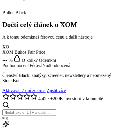
Bulios Black
Dočti celý článek o XOM
A k tomu odemkneš férovou cenu a další nástroje
XO
XOM
Bulios Fair Price
••• %
O kolik? Odemkni
Podhodnocená
Férová
Nadhodnocená
Členství Black: analýzy, screener, newslettery a neomezený
StockBot.
Aktivovat 7 dní zdarma
Zjistit více
4.45
·
+200K investorů v komunitě
⌘
K