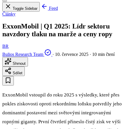
Feed
Toggle Sidebar
Články
ExxonMobil | Q1 2025: Lídr sektoru
navzdory tlaku na marže a ceny ropy
BR
Bulios Research Team
·
10. července 2025
·
10 min čtení
Shrnout
Sdílet
ExxonMobil vstoupil do roku 2025 s výsledky, které přes
pokles ziskovosti oproti rekordnímu loňsku potvrdily jeho
dominantní postavení mezi světovými integrovanými
ropnými giganty. První čtvrtletí přineslo čistý zisk ve výši