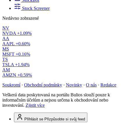
StockBot
Stock Screener
Nedávno zobrazené
NV
NVDA
+1.09%
AA
AAPL
+0.60%
MS
MSFT
+0.16%
TS
TSLA
+1.94%
AM
AMZN
+0.59%
Soukromí
·
Obchodní podmínky
·
Novinky
·
O nás
·
Redakce
Veškerá data poskytovaná na portálu Bulios slouží pouze k
informačním účelům a nejsou určena k obchodování nebo
investování.
Zjistit více
Přihlásit se
Přizpůsobte si svůj feed