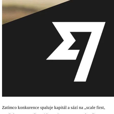
Zatímco konkurence spaluje kapitál a sází na „scale first,