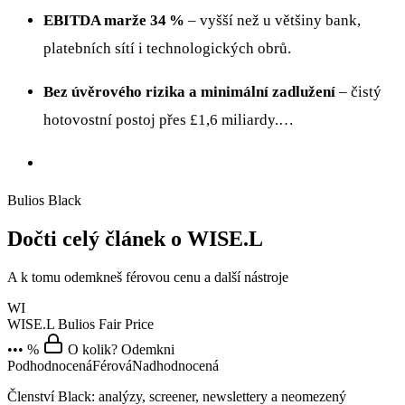
EBITDA marže 34 %
– vyšší než u většiny bank,
platebních sítí i technologických obrů.
Bez úvěrového rizika a minimální zadlužení
– čistý
hotovostní postoj přes £1,6 miliardy.…
Bulios Black
Dočti celý článek o WISE.L
A k tomu odemkneš férovou cenu a další nástroje
WI
WISE.L
Bulios Fair Price
••• %
O kolik? Odemkni
Podhodnocená
Férová
Nadhodnocená
Členství Black: analýzy, screener, newslettery a neomezený