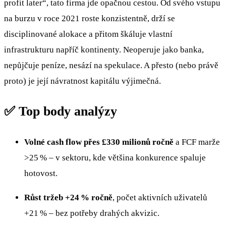
profit later“, tato firma jde opačnou cestou. Od svého vstupu
na burzu v roce 2021 roste konzistentně, drží se
disciplinované alokace a přitom škáluje vlastní
infrastrukturu napříč kontinenty. Neoperuje jako banka,
nepůjčuje peníze, nesází na spekulace. A přesto (nebo právě
proto) je její návratnost kapitálu výjimečná.
✅ Top body analýzy
Volné cash flow přes £330 milionů ročně
a FCF marže
>25 % – v sektoru, kde většina konkurence spaluje
hotovost.
Růst tržeb +24 % ročně
, počet aktivních uživatelů
+21 % – bez potřeby drahých akvizic.