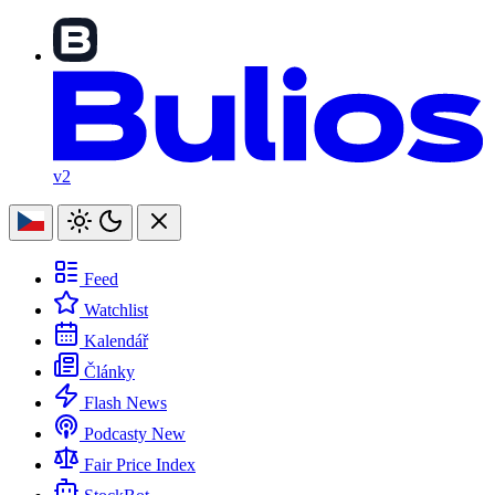
v2
Feed
Watchlist
Kalendář
Články
Flash News
Podcasty
New
Fair Price Index