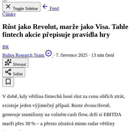
Feed
Toggle Sidebar
Články
Růst jako Revolut, marže jako Visa. Tahle
fintech akcie přepisuje pravidla hry
BR
Bulios Research Team
·
7. července 2025
·
13 min čtení
Shrnout
Sdílet
V době, kdy většina fintechů honí růst za cenu obřích ztrát,
existuje jeden výjimečný případ. Roste dvouciferně,
generuje stamiliony na volném cash flow, drží si EBITDA
marži přes 30 % – a přesto zůstává mimo radar většiny