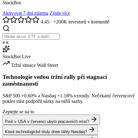
StockBot.
Aktivovat 7 dní zdarma
Zjistit více
4.45
·
+200K investorů v komunitě
⌘
K
StockBot
Live
Tržní situace
Wall Street
Technologie vedou tržní rally při stagnaci
zaměstnanosti
S&P 500
+0.60%
a Nasdaq
+1.18%
vzrostly. Nečekaný červencový
pokles míst podpořil sázky na nižší sazby.
Zeptejte se na to
Proč v USA v červenci ubylo pracovních míst?
Které technologické tituly dnes táhly Nasdaq?